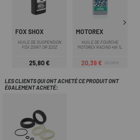
FOX SHOX
MOTOREX
HUILE DE SUSPENSION
HUILE DE FOURCHE
R
FOX 20WT OR 32OZ
MOTOREX RACING 4W 1L
25,80 €
20,39 €
23,99 €
Prix
Prix
Prix habituel
LES CLIENTS QUI ONT ACHETÉ CE PRODUIT ONT
ÉGALEMENT ACHETÉ: