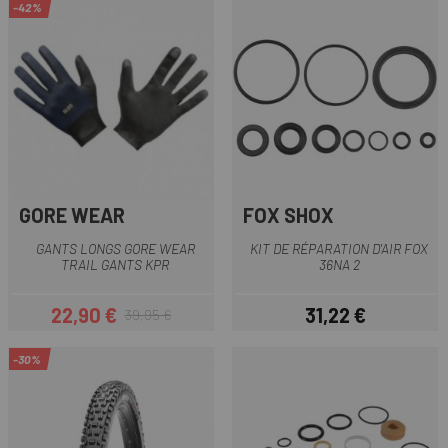
-42%
GORE WEAR
FOX SHOX
GANTS LONGS GORE WEAR
KIT DE RÉPARATION D'AIR FOX
TRAIL GANTS KPR
36NA 2
22,90 €
31,22 €
39,95 €
Prix
Prix habituel
Prix
-30%