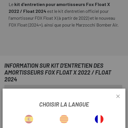
Le
kit d'entretien pour amortisseurs Fox Float X
2022 / Float 2024
est le kit d'entretien officiel pour
l'amortisseur FOX Float X (à partir de 2022) et le nouveau
FOX Float (2024+), ainsi que pour le Marzocchi Bomber Air.
INFORMATION SUR KIT D'ENTRETIEN DES
AMORTISSEURS FOX FLOAT X 2022 / FLOAT
2024
FICHE PRODUIT
CHOISIR LA LANGUE
SAISON
2022