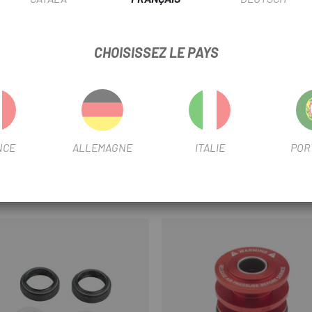
OCK SHOX DELUXE/SUPERDELUXE
CHOISISSEZ LE PAYS
INFORMATION PRODUIT
uper Deluxe Gnar Dog 2.5T, vous pouvez modifier les caractéristiqu
NCE
ALLEMAGNE
ITALIE
POR