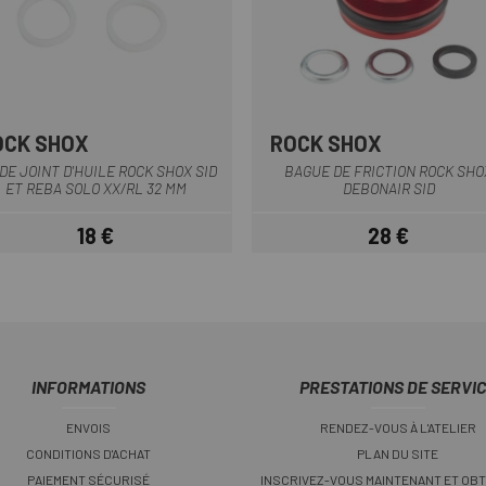
OCK SHOX
ROCK SHOX
Rouge
Multi
 DE JOINT D'HUILE ROCK SHOX SID
BAGUE DE FRICTION ROCK SHO
ET REBA SOLO XX/RL 32 MM
DEBONAIR SID
18 €
28 €
Prix
Prix
INFORMATIONS
PRESTATIONS DE SERVI
ENVOIS
RENDEZ-VOUS À L'ATELIER
CONDITIONS D'ACHAT
PLAN DU SITE
PAIEMENT SÉCURISÉ
INSCRIVEZ-VOUS MAINTENANT ET OBT