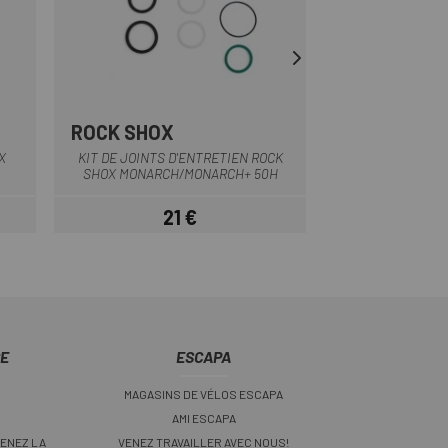
ROCK SHOX
ORBEA
Multi
X
KIT DE JOINTS D'ENTRETIEN ROCK
ÉCROU D'AMORTIS
SHOX MONARCH/MONARCH+ 50H
SUR TRIA
21 €
19,
Prix
CE
ESCAPA
MAGASINS DE VÉLOS ESCAPA
AMI ESCAPA
ENEZ LA
VENEZ TRAVAILLER AVEC NOUS!