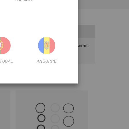
es du ressort de votre amortisseur en insérant
TUGAL
ANDORRE