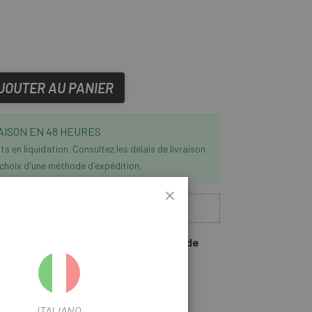
JOUTER AU PANIER
AISON EN 48 HEURES
s en liquidation. Consultez les délais de livraison
 choix d'une méthode d'expédition.
niers articles en stock
echerchez chez
Escapa , comme le KIT de
e/superdeluxe.
ITALIANO