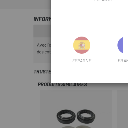
INFORMATION SUR KIT RÉDUCTEUR R
Avec l'entretoise de volume RockShox Deluxe / S
des entretoises de volume.
ESPAGNE
FRA
TRUSTED SHOPS REVIEWS
PRODUITS SIMILAIRES