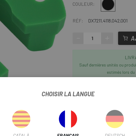
Multi
COULEUR:
RÉF:
DX7211.4118.042.001
-
+
A
LIVR
Sauf dernières unités ou produit
estimés lors du
Der
CHOISIR LA LANGUE
dir
Nous avons tout ce que vous r
réducteur Rock Shox Delux
CATALÀ
FRANÇAIS
DEUTSCH