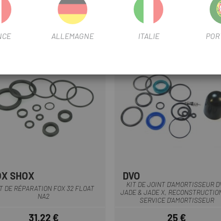
NCE
ALLEMAGNE
ITALIE
POR
OX SHOX
DVO
Multi
KIT DE JOINT D'AMORTISSEUR D
T DE RÉPARATION FOX 32 FLOAT
JADE & JADE X, RECONSTRUCTIO
NA2
SERVICE D'AMORTISSEUR
31,22 €
25 €