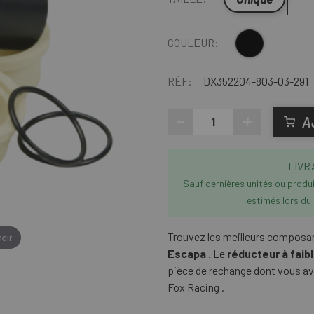
Multi
COULEUR:
RÉF:
DX352204-803-03-291
-
+
A
LIVR
Sauf dernières unités ou produit
estimés lors du
Trouvez les meilleurs composa
dir
Escapa
. Le
réducteur à faib
pièce de rechange dont vous av
Fox Racing .