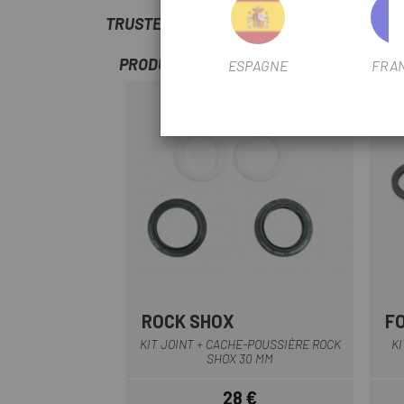
TRUSTED SHOPS REVIEWS
PRODUITS SIMILAIRES
ESPAGNE
FRA
ROCK SHOX
F
Noir
KIT JOINT + CACHE-POUSSIÈRE ROCK
KI
SHOX 30 MM
28 €