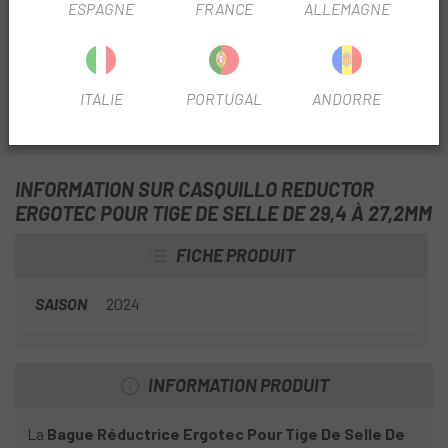
ESPAGNE
FRANCE
ALLEMAGNE
besoin pour réduire le diamètre de votre cadre et pouvoir
accueillir des tiges de selle de
27,2mm.
ITALIE
PORTUGAL
ANDORRE
INFORMATION SUR CASQUILLO REDUCTOR
ERGOTEC POUR TIGE DE SELLE DE 29,4 À 27,2MM
FICHE PRODUIT
SAISON
2024
INFORMATION PRODUIT
La
Bague Réductrice Ergotec Pour Tige De Selle De