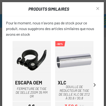
PRODUITS SIMILAIRES
Pour le moment, nous n'avons pas de stock pour ce
produit, nous suggérons des articles similaires que nous
avons en stock
-50%
favori
ESCAPA OEM
XLC
ER
DOUILLE DE
E
FERMETURE DE TIGE
RÉDUCTEUR DE TIGE
R
DE SELLE ZOOM 35 MM
DE SELLE XLC DE 27,2
TIG
QR
À 30,6 / 30,8