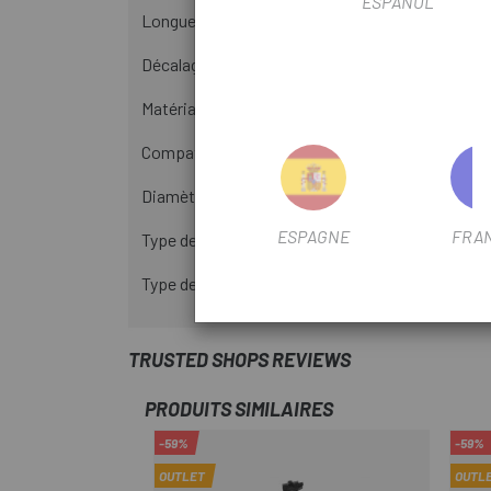
ESPAÑOL
Longueur : 400 mm
Décalage : 0 mm
Matériau : AL-7050
Compatible DI2 : Non
Diamètre du rail : 7 x 7 mm
ESPAGNE
FRA
Type de rail : Rond
Type de collier de selle : Vis unique
TRUSTED SHOPS REVIEWS
PRODUITS SIMILAIRES
-59%
-59%
OUTLET
OUTL