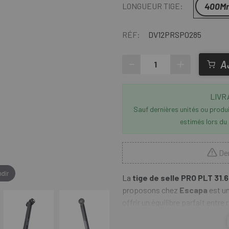
400M
LONGUEUR TIGE:
RÉF:
DV12PRSP0285
-
+
A
LIVR
Sauf dernières unités ou produit
estimés lors du
Der
dir
La
tige de selle PRO PLT 31
proposons chez
Escapa
est un
offrir un équilibre parfait entre 
31,6 mm, une longueur de 400 mm
cyclistes recherchant une positi