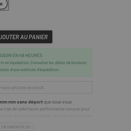
m
JOUTER AU PANIER
AISON EN 48 HEURES
s en liquidation. Consultez les délais de livraison
 choix d'une méthode d'expédition.
niers articles en stock
.6mm mm sans déport
que nous vous
e tige de selle haute performance conçue pour
rigidité, légèreté et fiabilité. Avec un diamètre de
 et un déport de 0 mm, elle est idéale pour les
EN SAVOIR PLUS
on de conduite efficace et droite, que ce soit