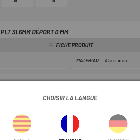
sur route, sur chemins gravel ou
 PLT 31.6MM DÉPORT 0 MM
FICHE PRODUIT
MATÉRIAU
Aluminium
INFORMATION PRODUIT
CHOISIR LA LANGUE
u système de fixation fiable « Patent », le PRO PLT garantit un maint
gamme PRO .