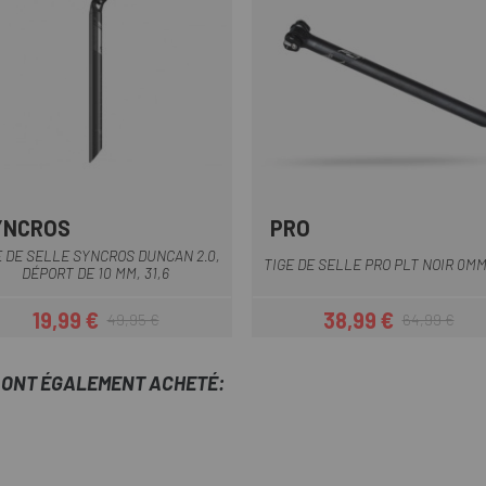
YNCROS
PRO
Noir
Noir
E DE SELLE SYNCROS DUNCAN 2.0,
TIGE DE SELLE PRO PLT NOIR 0M
DÉPORT DE 10 MM, 31,6
19,99 €
38,99 €
49,95 €
64,99 €
Prix
Prix habituel
Prix
Prix habituel
T ONT ÉGALEMENT ACHETÉ: