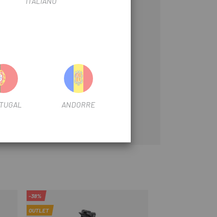
ITALIANO
TUGAL
ANDORRE
-38%
-10%
OUTLET