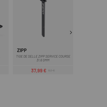
ZIPP
ONOFF
Noir
Argent
TIGE DE SELLE ZIPP SERVICE COURSE
TIGE DE SELLE 
M
31.6 0MM
400M
37,99 €
49,46 
62 €
Prix
Prix habituel