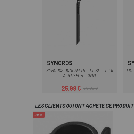
SYNCROS
S
SYNCROS DUNCAN TIGE DE SELLE 1.5
TIG
31.6 DÉPORT 10MM
25,99 €
64,95 €
Prix
Prix habituel
LES CLIENTS QUI ONT ACHETÉ CE PRODUI
-39%