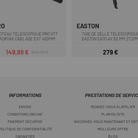
RO
EASTON
Noir
Noir
OTEAU TÉLESCOPIQUE PRO VTT
TIGE DE SELLE TÉLESCOPIQU
KORYAK CÂBLAGE EXT 400MM
EASTON EA70 AX 50 MM 27.2M
149,99 €
279 €
249,99 €
Prix
Prix habituel
Prix
INFORMATIONS
PRESTATIONS DE SERVI
ENVOIS
RENDEZ-VOUS À L'ATELIER
CONDITIONS D'ACHAT
PLAN DU SITE
PAIEMENT SÉCURISÉ
INSCRIVEZ-VOUS MAINTENANT ET OBT
POLITIQUE DE CONFIDENTIALITÉ
MEILLEURE OFFRE
GARANTIES
BLOG