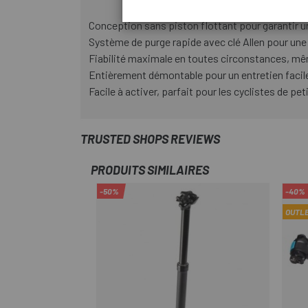
Conception sans piston flottant pour garantir un
Système de purge rapide avec clé Allen pour une 
Fiabilité maximale en toutes circonstances, mêm
Entièrement démontable pour un entretien facil
Facile à activer, parfait pour les cyclistes de petit
TRUSTED SHOPS REVIEWS
PRODUITS SIMILAIRES
-50%
-40%
OUTL