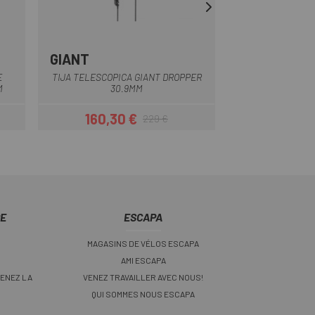
GIANT
PRO
Noir
E
TIJA TELESCOPICA GIANT DROPPER
KORYAK PRO VT
M
30.9MM
TÉLESCOPIQUE 1
160,30 €
155,99 
229 €
Prix
Prix habituel
CE
ESCAPA
MAGASINS DE VÉLOS ESCAPA
AMI ESCAPA
ENEZ LA
VENEZ TRAVAILLER AVEC NOUS!
QUI SOMMES NOUS ESCAPA