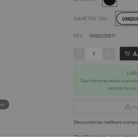
UNIQU
DIAMÈTRE TIGE:
RÉF:
VRB0025971
-
+
A
LIVR
Sauf dernières unités ou produit
estimés lors du
dir
Der
Découvrez les meilleurs compo
Chez Biciescapa, nous aimons 