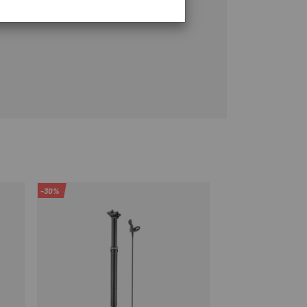
-30%
-40%