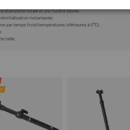
e étanchéité totale et une fluidité élevée.
réinitialisation instantanée.
e par temps froid (températures inférieures à 0°C).
e.
e taille.
ET