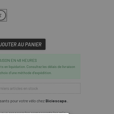
E
JOUTER AU PANIER
AISON EN 48 HEURES
s en liquidation. Consultez les délais de livraison
 choix d'une méthode d'expédition.
niers articles en stock
sants pour votre vélo chez
Biciescapa
.
vous proposer les composants les mieux