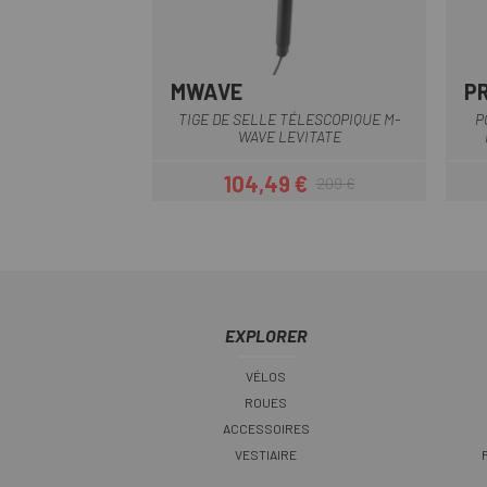
MWAVE
P
Multi
TIGE DE SELLE TÉLESCOPIQUE M-
P
WAVE LEVITATE
104,49 €
209 €
Prix
Prix habituel
EXPLORER
VÉLOS
ROUES
ACCESSOIRES
VESTIAIRE