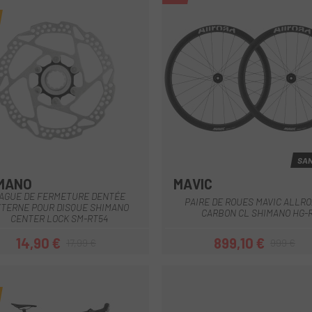
SAN
MANO
MAVIC
Noir
AGUE DE FERMETURE DENTÉE
PAIRE DE ROUES MAVIC ALLRO
TERNE POUR DISQUE SHIMANO
CARBON CL SHIMANO HG-
CENTER LOCK SM-RT54
14,90 €
899,10 €
17,99 €
999 €
Prix
Prix habituel
Prix
Prix habituel