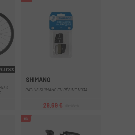
S STOCK
SHIMANO
Multi
AD S
PATINS SHIMANO EN RÉSINE N03A
R
29,69 €
32,99 €
Prix
Prix habituel
-8%