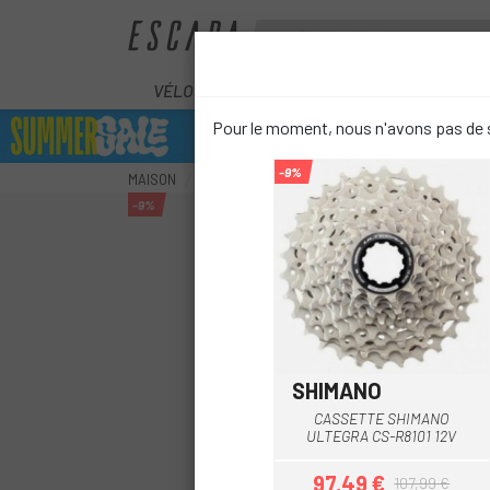
VÉLOS
ÉLECTRIQUES
COMPOS
Pour le moment, nous n'avons pas de s
-9%
MAISON
COMPOSANTS
TRANSMISSION
CASSETT
-9%
SHIMANO
CASSETTE SHIMANO
ULTEGRA CS-R8101 12V
97,49 €
107,99 €