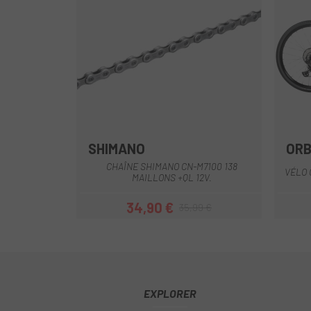
SHIMANO
OR
CHAÎNE SHIMANO CN-M7100 138
VÉLO 
MAILLONS +QL 12V.
34,90 €
35,99 €
Prix
Prix habituel
EXPLORER