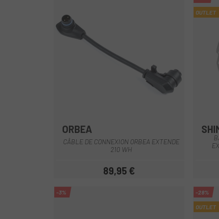
OUTLET
ORBEA
SHI
Noir
B
CÂBLE DE CONNEXION ORBEA EXTENDE
EX
210 WH
89,95 €
Prix
-3%
-28%
OUTLET