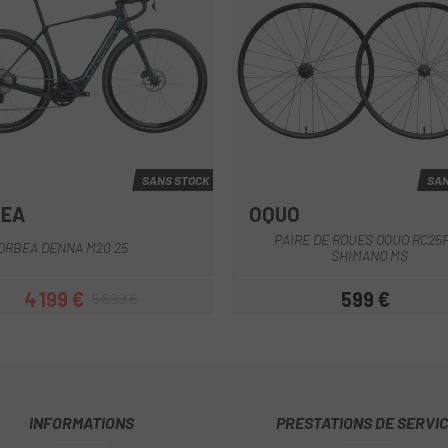
SANS STOCK
SAN
BEA
OQUO
Gris-Noir
Vert
Noir
PAIRE DE ROUES OQUO RC25
ORBEA DENNA M20 25
SHIMANO MS
4 199 €
599 €
5 899 €
Prix
Prix habituel
Prix
INFORMATIONS
PRESTATIONS DE SERVI