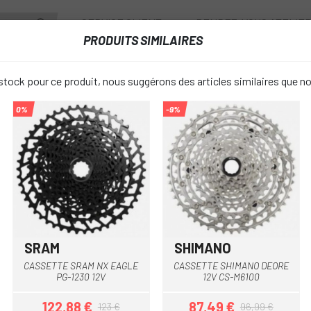
SERVICE CLIENT
RENDEZ-VOUS ATELIE
PRODUITS SIMILAIRES
ANTS
ROUES
ACCESSOIRES
VESTIAIRE
tock pour ce produit, nous suggérons des articles similaires que n
0%
-9%
ES
CASSETTE SHIMANO CS-M7100 À 12 VITESSES
CASSETTE 
favorite_border
M7100 À 12
105,49 €
PRIX:
116,
SRAM
SHIMANO
CASSETTE SRAM NX EAGLE
CASSETTE SHIMANO DEORE
10-5
DÉVELOPPEMENT:
PG-1230 12V
12V CS-M6100
122,88 €
87,49 €
123 €
96,99 €