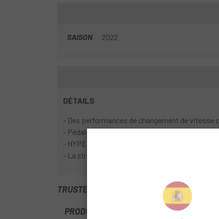
SAISON
2022
DÉTAILS
- Des performances de changement de vitesse opt
- Pédaler sans s'arrêter pendant le changement
- HYPERGLIDE +
- La structure plus légère et plus rigide de la cas
TRUSTED SHOPS REVIEWS
PRODUITS SIMILAIRES