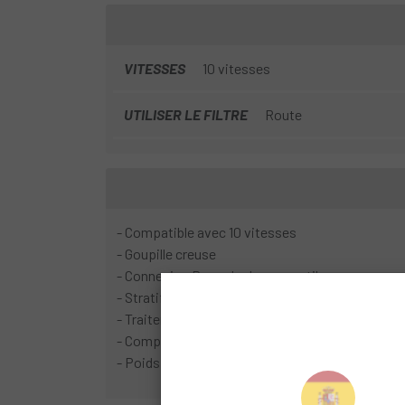
VITESSES
10 vitesses
UTILISER LE FILTRE
Route
- Compatible avec 10 vitesses
- Goupille creuse
- Connexion Powerlock sans outils
- Stratifié nickel extérieur gris intérieur couleur 
- Traitement chromoly durci
- Compatible avec SRAM ET SHIMANO
- Poids 257gr (114 maillons)