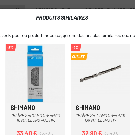
SERVICE CLIENT
RENDEZ-VOUS ATELIE
PRODUITS SIMILAIRES
ANTS
ROUES
ACCESSOIRES
VESTIAIRE
tock pour ce produit, nous suggérons des articles similaires que n
-5%
-9%
CHAÎNE SRAM 1071 114 MAILLONS 10V
OUTLET
CHAÎNE SRA
favorite_border
MAILLONS 
41,40 €
PRIX:
46,00 
SHIMANO
SHIMANO
CHAÎNE SHIMANO CN-HG701
CHAÎNE SHIMANO CN-HG701
Unique
TAILLE:
116 MAILLONS +QL 11V.
138 MAILLONS 11V
33,40 €
32,90 €
35,49 €
36,49 €