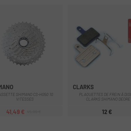
MANO
CLARKS
Multi
ASSETTE SHIMANO CS-HG50 10
PLAQUETTES DE FREIN À DI
VITESSES
CLARKS SHIMANO DEORE
41,49 €
12 €
45,99 €
Prix
Prix habituel
Prix