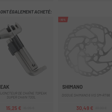
T ONT ÉGALEMENT ACHETÉ:
-10%
PEAK
SHIMANO
SJONCTEUR DE CHAÎNE TOPEAK
DISQUE SHIMANO 6 VIS SM-RT66
SUPER CHAIN TOOL
15,25 €
30,49 €
16,95 €
33,99 €
Prix
Prix habituel
Prix
Prix habituel