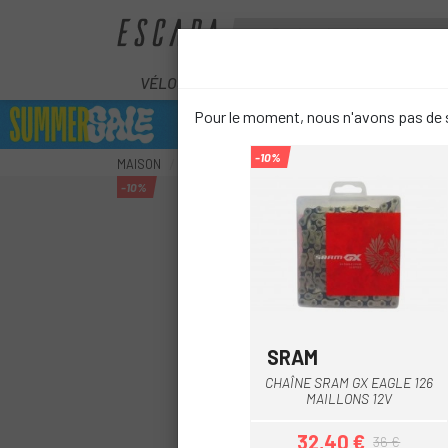
VÉLOS
ÉLECTRIQUES
COMPOS
Pour le moment, nous n'avons pas de s
-10%
MAISON
COMPOSANTS
TRANSMISSION
CHAÎNES
-10%
SRAM
CHAÎNE SRAM GX EAGLE 126
MAILLONS 12V
32,40 €
36 €