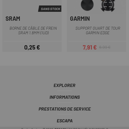
SANS STOCK
SRAM
GARMIN
BORNE DE CÂBLE DE FREIN
SUPPORT QUART DE TOUR
SRAM 1.8MM (1UD)
GARMIN EDGE
0,25 €
7,91 €
8,99 €
Prix
Prix
Prix habituel
EXPLORER
INFORMATIONS
PRESTATIONS DE SERVICE
ESCAPA