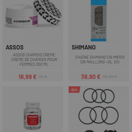
ASSOS
SHIMANO
ASSOS CHAMOIS CREME
CHAÎNE SHIMANO CN-M8100
CRÈME DE CHAMOIS POUR
126 MAILLONS +QL 12V.
FEMMES 200 ML
16,99 €
38,90 €
25 €
38,99 €
Prix
Prix habituel
Prix
Prix habituel
-12%