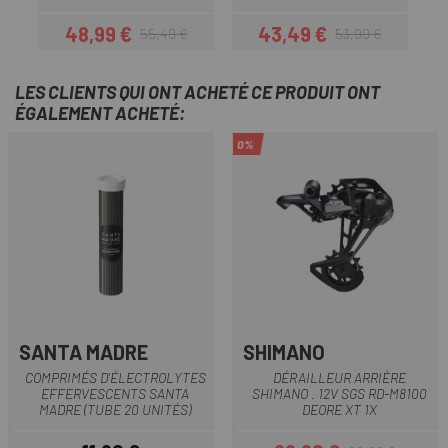
48,99 €
43,49 €
55,49 €
53,99 €
Prix
Prix habituel
Prix
Prix habituel
LES CLIENTS QUI ONT ACHETÉ CE PRODUIT ONT
ÉGALEMENT ACHETÉ:
0%
SANTA MADRE
SHIMANO
COMPRIMÉS D'ÉLECTROLYTES
DÉRAILLEUR ARRIÈRE
EFFERVESCENTS SANTA
SHIMANO . 12V SGS RD-M8100
MADRE (TUBE 20 UNITÉS)
DEORE XT 1X