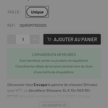
Unique
TAILLE:
RÉF:
DQIRDM7100SGS
-
+
AJOUTER AU PANIER
LIVRAISON EN 48 HEURES
Sauf dernières unités ou produits en liquidation.
Consultez les délais de livraison estimés lors du choix
d'une méthode d'expédition.
Découvrez chez
Escapa
la gamme de vitesses Shimano
pour VTT. Le
dérailleur Shimano SLX 12v SGS RD-
M7100
de la série de dérailleurs SLX M7100 offre des
performances de changement de vitesse avancées avec
EN SAVOIR PLUS
moins de stress dans la position basse
du dérailleur