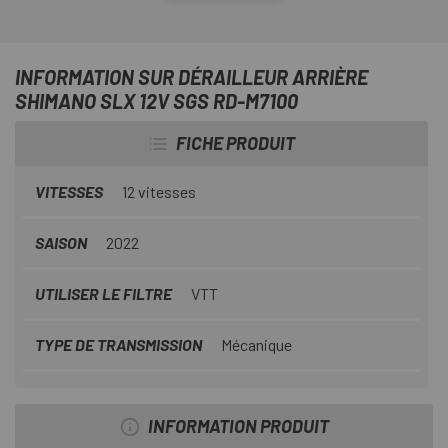
Shimano SLX 12v SGS RD-M710 0
et un amortisseur
supplémentaire dans la cage de poulie. Les poulies 13T
plus grandes augmentent l'efficacité et la gestion de la
INFORMATION SUR DÉRAILLEUR ARRIÈRE
chaîne tandis que la compatibilité avec les nouvelles
SHIMANO SLX 12V SGS RD-M7100
cassettes SHIMANO à 12 vitesses augmente la portée.
FICHE PRODUIT
VITESSES
12 vitesses
SAISON
2022
UTILISER LE FILTRE
VTT
TYPE DE TRANSMISSION
Mécanique
INFORMATION PRODUIT