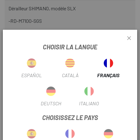
Dérailleur SHIMANO, modèle SLX
-RD-M7100-SGS
-SHIMANO SHADOW RD+
- Changement de vitesse plus rapide et sans impact
CHOISIR LA LANGUE
- Conception à profil bas
- Transmission 12 vitesses avec plage extra large 10-51T (12
ESPAÑOL
CATALÀ
FRANÇAIS
vitesses) -10-45D (12 vitesses)
- Diminution de la tension sur le dérailleur arrière et la chaîne
en vitesse basse
DEUTSCH
ITALIANO
- Nouvelle butée d'amortissement ajoutée au boîtier de
CHOISISSEZ LE PAYS
poulie de dérailleur arrière
- Poulie 13D plus grande