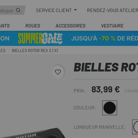
SERVICE CLIENT
RENDEZ-VOUS ATELIE
ANTS
ROUES
ACCESSOIRES
VESTIAIRE
LES
BIELLES ROTOR REX 2.1 X1
BIELLES ROT
favorite_border
83,99 €
PRIX:
279,99
Noir
COULEUR:
LONGUEUR MANIVELLE: