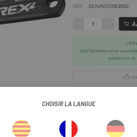
RÉF:
DX74ROT231612052
-
+
A
LIVR
Sauf dernières unités ou produit
estimés lors du
Der
CHOISIR LA LANGUE
dir