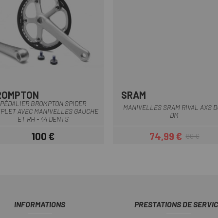
ROMPTON
SRAM
Gris
Noir
PÉDALIER BROMPTON SPIDER
MANIVELLES SRAM RIVAL AXS 
PLET AVEC MANIVELLES GAUCHE
DM
ET RH - 44 DENTS
100 €
74,99 €
80 €
Prix
Prix
Prix habituel
INFORMATIONS
PRESTATIONS DE SERVI