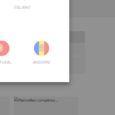
ITALIANO
ra / XC
TUGAL
ANDORRE
-20%