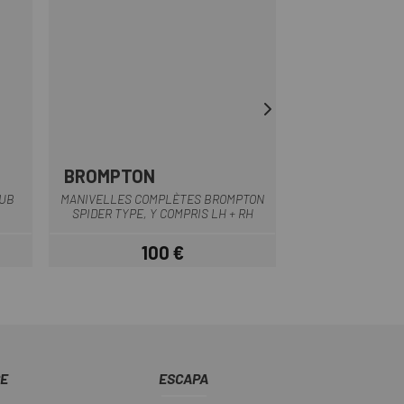
BROMPTON
SHIMANO
Noir
DUB
MANIVELLES COMPLÈTES BROMPTON
PÉDALIER SHIMAN
SPIDER TYPE, Y COMPRIS LH + RH
MT5
100 €
64,79 
Prix
CE
ESCAPA