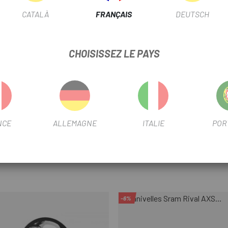
CATALÀ
FRANÇAIS
DEUTSCH
2.1 X1
CHOISISSEZ LE PAYS
FICHE PRODUIT
UTILISER LE FILTRE
Carrete
NCE
ALLEMAGNE
ITALIE
POR
-6%