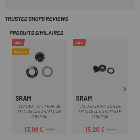
TRUSTED SHOPS REVIEWS
PRODUITS SIMILAIRES
-36%
-20%
OUTLET
SRAM
SRAM
VIS D'EXTRACTEUR DE
VIS D'EXTRACTEUR DE
MANIVELLE SRAM DUB
MANIVELLE SRAM GXP
M18/M30
M15/M26
13,99 €
15,20 €
22 €
19 €
Prix
Prix habituel
Prix
Prix habituel