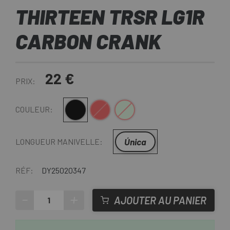
THIRTEEN TRSR LG1R
CARBON CRANK
22 €
PRIX:
Noir
Rouge
Verde Claro
COULEUR:
Única
LONGUEUR MANIVELLE:
RÉF:
DY25020347
-
+
AJOUTER AU PANIER