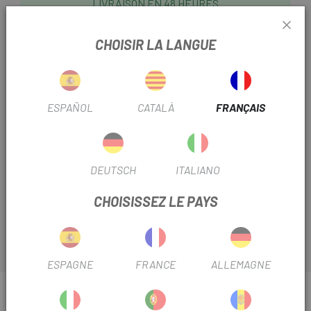
LIVRAISON EN 48 HEURES
Sauf dernières unités ou produits en liquidation.
Consultez les délais de livraison estimés lors du choix
CHOISIR LA LANGUE
d'une méthode d'expédition.
Derniers articles en stock
ESPAÑOL
CATALÀ
FRANÇAIS
Protégez vos manivelles avec les
Protecteurs de
manivelles E-Thirteen TRSr LG1r Carbon Crank
, que
nous proposons chez
Escapa.
Le mélange de plastique
DEUTSCH
ITALIANO
résistant aux chocs et à l'abrasion assure une bonne
protection pour vos manivelles.
CHOISISSEZ LE PAYS
ESPAGNE
FRANCE
ALLEMAGNE
INFORMATION SUR PROTECTEURS DE