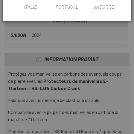
MANIVELLES E-THIRTEEN TRSR LG1R CARBON
ITALIE
PORTUGAL
ANDORRE
CRANK
FICHE PRODUIT
SAISON
2024
INFORMATION PRODUIT
Protégez vos manivelles en carbone des éventuels coups
de pierre avec les
Protecteurs de manivelles E-
Thirteen TRSr LG1r Carbon Crank
Fabriqué avec un mélange de plastique durable.
Compatible avec la plupart des manivelles en carbone du
marché. E*Thirteen
Modèles compatibles TRS Race, LG1 Race et e*spec Race.