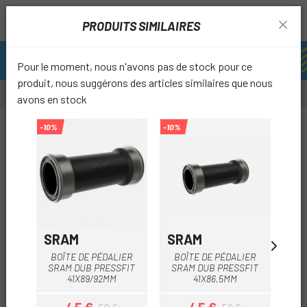
PRODUITS SIMILAIRES
Pour le moment, nous n'avons pas de stock pour ce
produit, nous suggérons des articles similaires que nous
avons en stock
-10%
-10%
-10%
favori
SRAM
SRAM
S
BOÎTE DE PÉDALIER
BOÎTE DE PÉDALIER
BO
SRAM DUB PRESSFIT
SRAM DUB PRESSFIT
SR
41X89/92MM
41X86,5MM