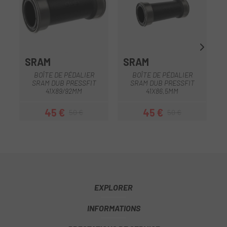
SRAM
SRAM
BOÎTE DE PÉDALIER
BOÎTE DE PÉDALIER
SRAM DUB PRESSFIT
SRAM DUB PRESSFIT
41X89/92MM
41X86,5MM
45 €
45 €
50 €
50 €
Prix
Prix habituel
Prix
Prix habituel
EXPLORER
INFORMATIONS