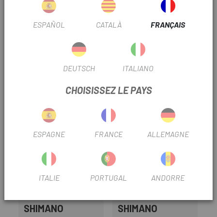
Jeu de coupelles de pédalier Shimano Deore SM-BB52
ESPAÑOL
CATALÀ
FRANÇAIS
Permet une installation, un réglage et un entretien plus
faciles.
Ils augmentent la transmission de puissance et la rigidité.
DEUTSCH
ITALIANO
TRUSTED SHOPS REVIEWS
CHOISISSEZ LE PAYS
PRODUITS SIMILAIRES
-9%
-9%
-9
ESPAGNE
FRANCE
ALLEMAGNE
ITALIE
PORTUGAL
ANDORRE
SHIMANO
SHIMANO