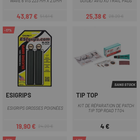
WAVE 6 VIS 223 MM X 2.0MM
GUIDE/ AVID XO TRAIL PADS
43,87 €
25,38 €
51,61 €
28,20 €
Prix
Prix habituel
Prix
Prix habituel
-17%
SANS STOCK
ESIGRIPS
TIP TOP
KIT DE RÉPARATION DE PATCH
ESIGRIPS GROSSES POIGNÉES
TIP TOP ROAD TT04
19,90 €
4 €
24,20 €
Prix
Prix habituel
Prix