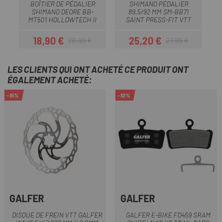
BOÎTIER DE PÉDALIER
SHIMANO PÉDALIER
S
SHIMANO DEORE BB-
89,5/92 MM SM-BB71
MT501 HOLLOWTECH II
SAINT PRESS-FIT VTT
18,90 €
25,20 €
20,99 €
27,99 €
Prix
Prix habituel
Prix
Prix habituel
LES CLIENTS QUI ONT ACHETÉ CE PRODUIT ONT
ÉGALEMENT ACHETÉ:
-15%
-10%
GALFER
GALFER
DISQUE DE FREIN VTT GALFER
GALFER E-BIKE FD459 SRAM