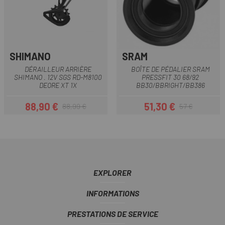
SHIMANO
SRAM
DÉRAILLEUR ARRIÈRE
BOÎTE DE PÉDALIER SRAM
SHIMANO . 12V SGS RD-M8100
PRESSFIT 30 68/92
DEORE XT 1X
BB30/BBRIGHT/BB386
88,90 €
51,30 €
88,99 €
57 €
Prix
Prix habituel
Prix
Prix habituel
EXPLORER
INFORMATIONS
PRESTATIONS DE SERVICE