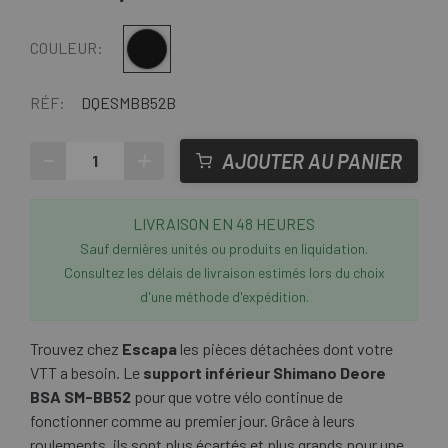
Noir-Argent
COULEUR:
RÉF:
DQESMBB52B
-
+
AJOUTER AU PANIER
LIVRAISON EN 48 HEURES
Sauf dernières unités ou produits en liquidation.
Consultez les délais de livraison estimés lors du choix
d'une méthode d'expédition.
Trouvez chez
Escapa
les pièces détachées dont votre
VTT a besoin. Le
support inférieur Shimano Deore
BSA SM-BB52
pour que votre vélo continue de
fonctionner comme au premier jour. Grâce à leurs
roulements, ils sont plus écartés et plus grands pour une