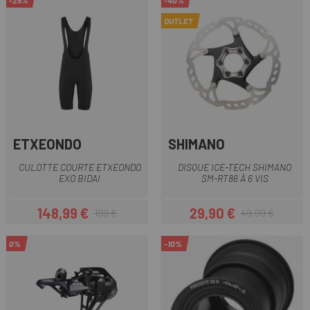
-25%
-40%
OUTLET
ETXEONDO
SHIMANO
CULOTTE COURTE ETXEONDO
DISQUE ICE-TECH SHIMANO
EXO BIDAI
SM-RT86 À 6 VIS
148,99 €
29,90 €
199 €
49,99 €
Prix
Prix habituel
Prix
Prix habituel
0%
-10%