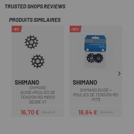
TRUSTED SHOPS REVIEWS
PRODUITS SIMILAIRES
-9%
-10%
-1
SHIMANO
SHIMANO
SHIMANO
SHIMANO GUIDE +
GUIDE+POULIES DE
POULIES DE TENSION RD-
TENSION RD-M8100
M773
DEORE XT
16,70 €
16,64 €
18,49 €
18,49 €
Prix
Prix habituel
Prix
Prix habituel