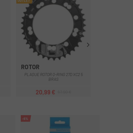
OUTLET
ROTOR
RACE FACE
Noir
PLAQUE ROTOR Q-RING 27D XC2 5
PLATEAU RACE F
BRAS
104
20,99 €
6
67,90 €
Prix
Prix habituel
-5%