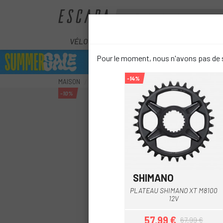
VÉLOS
ÉLECTRIQUES
COMPOS
Pour le moment, nous n'avons pas de s
-14%
MAISON
COMPOSANTS
TRANSMISSION
PLATEAUX
-10%
SHIMANO
Noir
PLATEAU SHIMANO XT M8100
12V
57,99 €
67,99 €