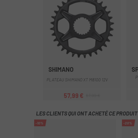
SHIMANO
S
Noir
P
PLATEAU SHIMANO XT M8100 12V
57,99 €
67,99 €
Prix
Prix habituel
LES CLIENTS QUI ONT ACHETÉ CE PRODUI
-10%
-20%