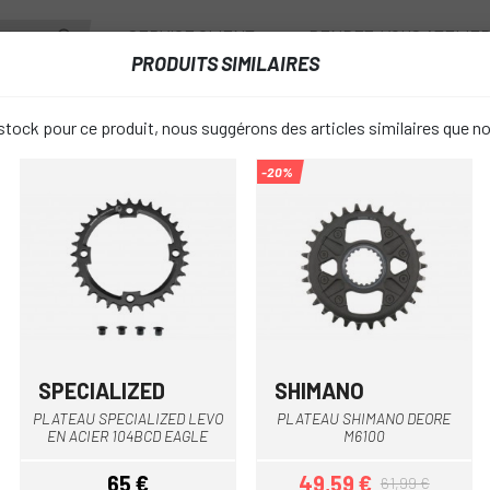
SERVICE CLIENT
RENDEZ-VOUS ATELIE
PRODUITS SIMILAIRES
ANTS
ROUES
ACCESSOIRES
VESTIAIRE
tock pour ce produit, nous suggérons des articles similaires que n
-20%
 ET PIÈCES
PLATEAU DE VÉLO ÉLECTRIQUE SRAM EAGLE 34T 104BCD POU
PLATEAU D
favorite_border
ÉLECTRIQU
34T 104BCD
SPECIALIZ
SPECIALIZED
SHIMANO
Multi
PLATEAU SPECIALIZED LEVO
PLATEAU SHIMANO DEORE
EN ACIER 104BCD EAGLE
M6100
58,50 €
PRIX:
65 €
49,59 €
65,00 
61,99 €