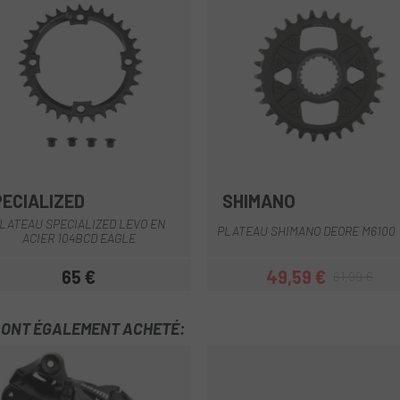
PECIALIZED
SHIMANO
Multi
LATEAU SPECIALIZED LEVO EN
PLATEAU SHIMANO DEORE M6100
ACIER 104BCD EAGLE
65 €
49,59 €
61,99 €
Prix
Prix
Prix habituel
T ONT ÉGALEMENT ACHETÉ: