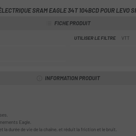
En mettant l'accent sur la longu
ÉLECTRIQUE SRAM EAGLE 34T 104BCD POUR LEVO S
friction et l'accumulation de bo
FICHE PRODUIT
UTILISER LE FILTRE
VTT
INFORMATION PRODUIT
ses.
înements Eagle.
 durée de vie de la chaîne, et réduit la friction et le bruit.