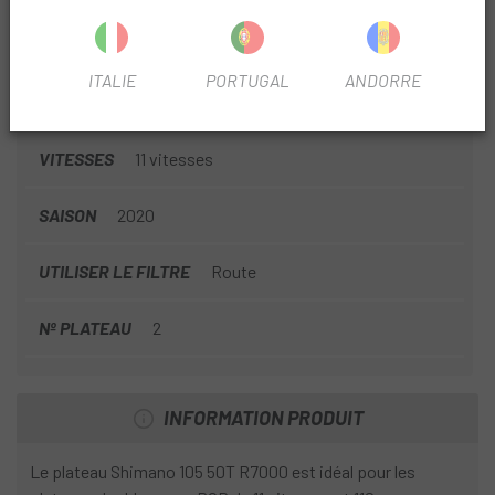
INFORMATION SUR PLATEAU SHIMANO 105 50T
R7000
ITALIE
PORTUGAL
ANDORRE
FICHE PRODUIT
VITESSES
11 vitesses
SAISON
2020
UTILISER LE FILTRE
Route
Nº PLATEAU
2
INFORMATION PRODUIT
Le plateau Shimano 105 50T R7000 est idéal pour les