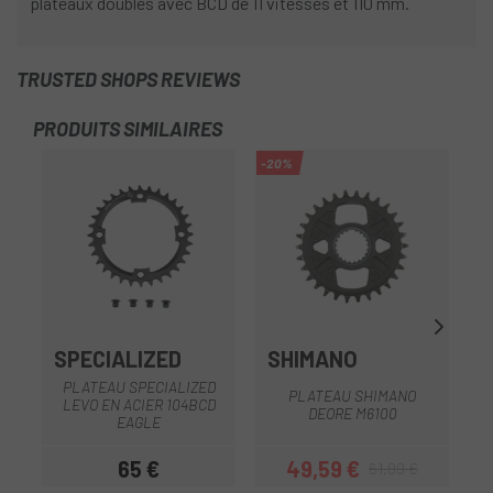
plateaux doubles avec BCD de 11 vitesses et 110 mm.
TRUSTED SHOPS REVIEWS
PRODUITS SIMILAIRES
-20%
-2
OU
SPECIALIZED
SHIMANO
PLATEAU SPECIALIZED
PLATEAU SHIMANO
LEVO EN ACIER 104BCD
DEORE M6100
EAGLE
65 €
49,59 €
61,99 €
Prix
Prix
Prix habituel