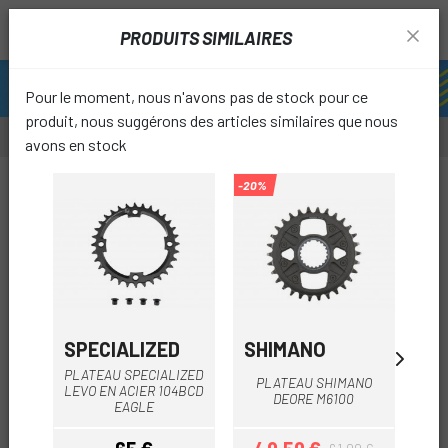
PRODUITS SIMILAIRES
Pour le moment, nous n'avons pas de stock pour ce
produit, nous suggérons des articles similaires que nous
avons en stock
-19%
-20%
-24%
OUTL
favori
SPECIALIZED
SHIMANO
S
PLATEAU SPECIALIZED
P
PLATEAU SHIMANO
LEVO EN ACIER 104BCD
DEORE M6100
EAGLE