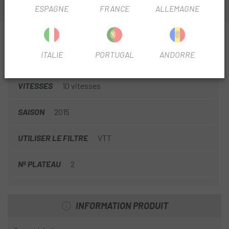
ESPAGNE
FRANCE
ALLEMAGNE
INFORMATION SUR PLATEAU SRAM 104BCD 2X10
ITALIE
PORTUGAL
ANDORRE
FICHE PRODUIT
VITESSES
10 vitesses
SAISON
2015
UTILISER LE FILTRE
VTT
Nº PLATEAU
2
INFORMATION PRODUIT