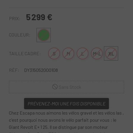
5 299 €
PRIX:
Vert
COULEUR:
S
M
L
M-L
XL
TAILLE CADRE:
RÉF:
DY315052000108
Sans Stock
PRÉVENEZ-MOI UNE FOIS DISPONIBLE
Chez Escapa nous aimons les vélos gravel et les vélos las ,
c'est pourquoi nous avons le vélo parfait pour vous : le
Giant Revolt E+ 1 25. Il se distingue par son moteur