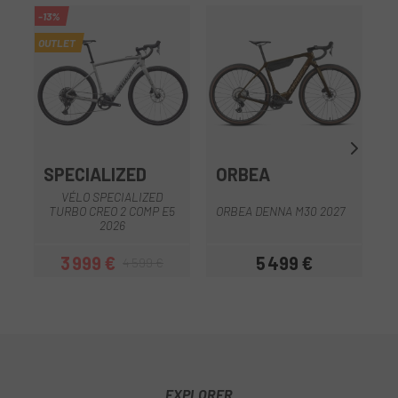
-13%
-1
OUTLET
OU
SPECIALIZED
ORBEA
VÉLO SPECIALIZED
TURBO CREO 2 COMP E5
ORBEA DENNA M30 2027
O
2026
3 999 €
5 499 €
4 599 €
Prix
Prix habituel
Prix
EXPLORER