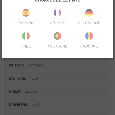
CINTRE
Giant Contact XR D-Fuse 31.8 aluminio
ESPAGNE
FRANCE
ALLEMAGNE
SAISON
2025
JANTES
Giant eX 2, Tubeless Ready, 700c Aluminio
ITALIE
PORTUGAL
ANDORRE
MATÉRIAU
Aluminium
MOTEUR
Shimano
BATTERIE
500
FREIN
Disque
DIAMÈTRE
700