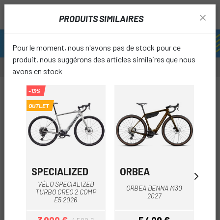
PRODUITS SIMILAIRES
Pour le moment, nous n'avons pas de stock pour ce
produit, nous suggérons des articles similaires que nous
avons en stock
-13%
-15%
OUTLET
OUTL
favori
SPECIALIZED
ORBEA
O
VÉLO SPECIALIZED
ORBEA DENNA M30
O
TURBO CREO 2 COMP
2027
E5 2026