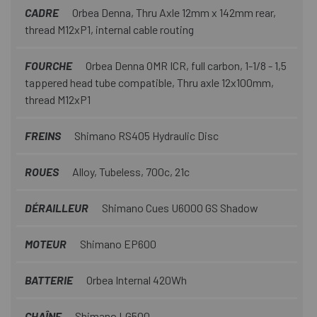
CADRE
Orbea Denna, Thru Axle 12mm x 142mm rear,
thread M12xP1, internal cable routing
FOURCHE
Orbea Denna OMR ICR, full carbon, 1-1/8 - 1,5
tappered head tube compatible, Thru axle 12x100mm,
thread M12xP1
FREINS
Shimano RS405 Hydraulic Disc
ROUES
Alloy, Tubeless, 700c, 21c
DÉRAILLEUR
Shimano Cues U6000 GS Shadow
MOTEUR
Shimano EP600
BATTERIE
Orbea Internal 420Wh
CHAÎNE
Shimano LG500