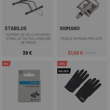
STABILUS
SHIMANO
SUPPORT DE VÉLO UNIVERSEL
STABILUS TOUTES LARGEURS
PÉDALE SHIMANO M324 SPD
DE PNEUS
39 €
51,06 €
64,99 €
Prix
Prix
Prix habituel
-5%
-25%
SOLDES