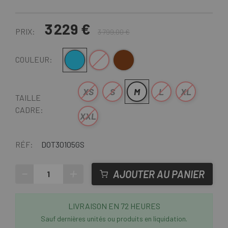
3 229 €
PRIX:
3 799,00 €
Bleu
Blanc
Marron
COULEUR:
XS
S
M
L
XL
TAILLE
CADRE:
XXL
RÉF:
DOT30105GS
-
+
AJOUTER AU PANIER
LIVRAISON EN 72 HEURES
Sauf dernières unités ou produits en liquidation.