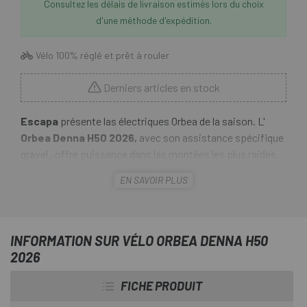
Consultez les délais de livraison estimés lors du choix
d'une méthode d'expédition.
Vélo 100% réglé et prêt à rouler
Derniers articles en stock
Escapa
présente las électriques Orbea de la saison. L'
Orbea Denna H50 2026,
avec son assistance spécifique
gravel , offre puissance dans las montées les plus raides,
traction sur las surfaces les plus accidentées et
EN SAVOIR PLUS
autonomie sur les longues distances. Quel que soit le
terreno , son empattement large et son cadre conçu pour
une conduite fluide permettent de longues heures de
plaisir en selle.
INFORMATION SUR VÉLO ORBEA DENNA H50
2026
FICHE PRODUIT