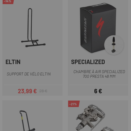
-14%
ELTIN
SPECIALIZED
CHAMBRE À AIR SPECIALIZED
SUPPORT DE VÉLO ELTIN
700 PRESTA 48 MM
23,99 €
6 €
28 €
Prix
Prix habituel
Prix
-21%