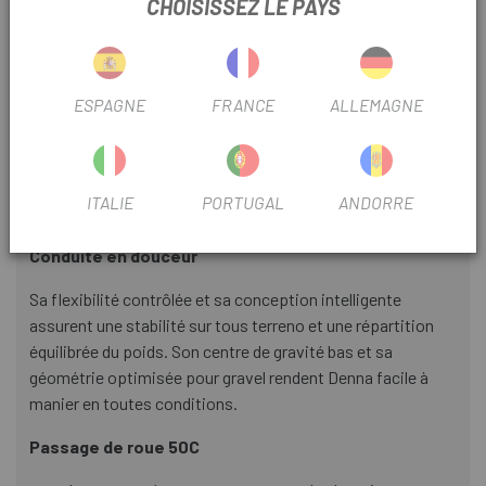
12x142
CHOISISSEZ LE PAYS
INFORMATION PRODUIT
ESPAGNE
FRANCE
ALLEMAGNE
Avec Denna il n'y a pas de limites.
Las possibilités sont infinies avec le moteur puissant et la
ITALIE
PORTUGAL
ANDORRE
maniabilité précise de Denna .
Conduite en douceur
Sa flexibilité contrôlée et sa conception intelligente
assurent une stabilité sur tous terreno et une répartition
équilibrée du poids. Son centre de gravité bas et sa
géométrie optimisée pour gravel rendent Denna facile à
manier en toutes conditions.
Passage de roue 50C