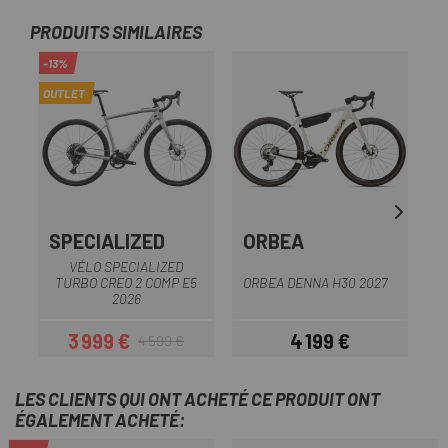
PRODUITS SIMILAIRES
-13%
OUTLET
SPECIALIZED
ORBEA
VÉLO SPECIALIZED
TURBO CREO 2 COMP E5
ORBEA DENNA H30 2027
O
2026
3 999 €
4 199 €
4 599 €
Prix
Prix habituel
Prix
LES CLIENTS QUI ONT ACHETÉ CE PRODUIT ONT
ÉGALEMENT ACHETÉ: