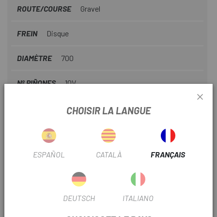
ROUTE/COURSE
Gravel
FREIN
Disque
DIAMÈTRE
700
Nº PIÑONES
10V
OUTLET
Si
CHOISIR LA LANGUE
TYPE DE TRANSMISSION
Mécanique
ESPAÑOL
CATALÀ
FRANÇAIS
Nº PLATEAU
1
TYPE DE PNEUS
Tubeless
DEUTSCH
ITALIANO
LARGEUR MOYEU
12x100mm