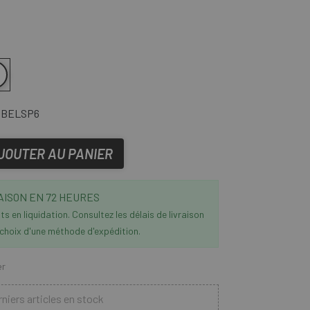
lic
BELSP6
JOUTER AU PANIER
AISON EN 72 HEURES
s en liquidation. Consultez les délais de livraison
 choix d'une méthode d'expédition.
er
niers articles en stock