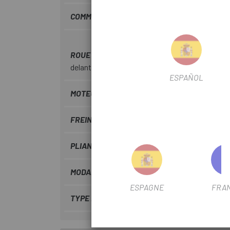
COMMANDES
Mando de cambio del desviado
ROUE AVANT
Llanta de doble pared, 20 radi
delantero Brompton
ESPAÑOL
MOTEUR
Brompton
FREIN
RIM
PLIANT
Pliant
MODALITÉ URBAINE
Marche
ESPAGNE
FRA
TYPE DE TRANSMISSION
Mécanique