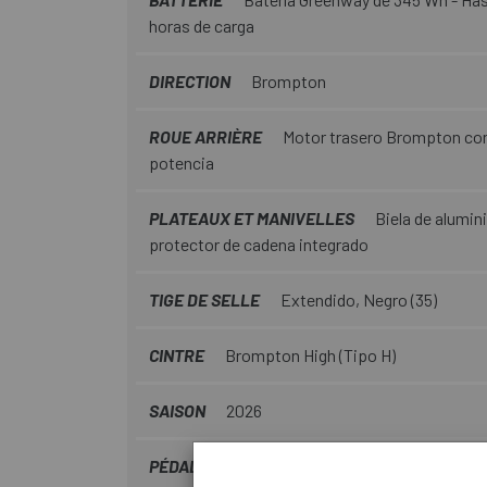
horas de carga
DIRECTION
Brompton
ROUE ARRIÈRE
Motor trasero Brompton con
potencia
PLATEAUX ET MANIVELLES
Biela de alumini
protector de cadena integrado
TIGE DE SELLE
Extendido, Negro (35)
CINTRE
Brompton High (Tipo H)
SAISON
2026
PÉDALIER
Acoplamiento cónico cuadrado