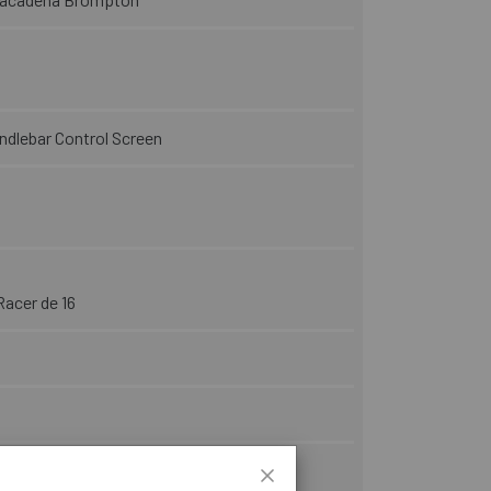
lebar Control Screen​
acer de 16
O