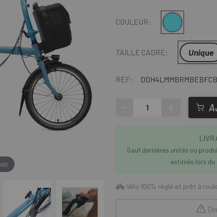
Cloud Metallic - Cloud Metal
COULEUR:
Unique
TAILLE CADRE:
RÉF:
DDH4LMMBRMBEBFCB
-
+
A
LIVR
Sauf dernières unités ou produit
estimés lors du
dir
Vélo 100% réglé et prêt à roul
Der