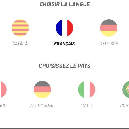
CHOISIR LA LANGUE
r Brompton de 4 velocidades
PORTE-BAGAGES
Bloque ad
de equipaje Brompton
os acoplados a un buje
MATÉRIAU
Acier
CATALÀ
FRANÇAIS
DEUTSCH
BATTERIE
250
CHOISISSEZ LE PAYS
DIAMÈTRE
16"
Nº PIÑONES
4V
OUTLET
Si
NCE
ALLEMAGNE
ITALIE
POR
Nº PLATEAU
1