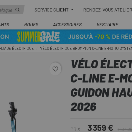
SERVICE CLIENT
RENDEZ-VOUS ATELIE
ANTS
ROUES
ACCESSOIRES
VESTIAIRE
PLIAGE ÉLECTRIQUE
VÉLO ÉLECTRIQUE BROMPTON C-LINE E-MOTIQ SYSTEM
VÉLO ÉLEC
favorite_border
C-LINE E-M
GUIDON HAU
2026
3 359 €
PRIX:
3 734,0