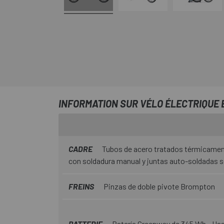
INFORMATION SUR VÉLO ÉLECTRIQUE 
CADRE
Tubos de acero tratados térmicament
con soldadura manual y juntas auto-soldadas 
FREINS
Pinzas de doble pivote Brompton
BATTERIE
Batería Greenway de 345 Wh - Ha