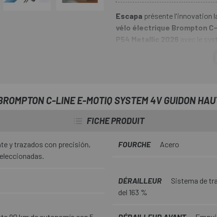
Escapa
présente l'innovation l
vélo électrique Brompton C
P54 Metallic 2026
avec le sys
nouveau moteur de moyeu arrièr
traction exceptionnelle et contr
Fruit de 50 ans d'expertise Brom
portabilité inégalée, une qualit
BROMPTON C-LINE E-MOTIQ SYSTEM 4V GUIDON HAU
conduite incomparable. Grâce au
ses environs en toute simplicité
FICHE PRODUIT
compagnon du quotidien, qui vou
e y trazados con precisión,
FOURCHE
Acero
seleccionadas.
DÉRAILLEUR
Sistema de tr
del 163 %
sta 90 km de autonomía con 5
DÉRAILLEUR AVANT
Empuj