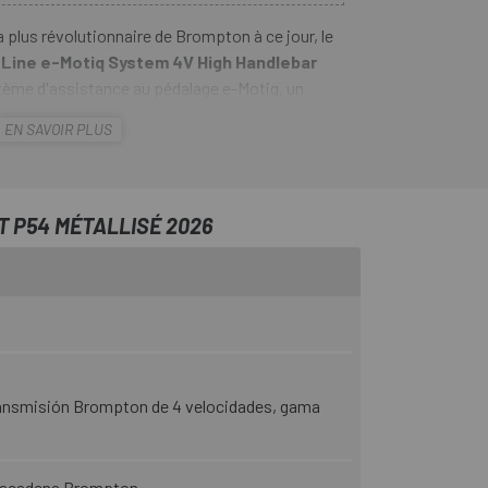
a plus révolutionnaire de Brompton à ce jour, le
-Line e-Motiq System 4V High Handlebar
tème d'assistance au pédalage e-Motiq, un
e de 250 W conçu sur mesure qui offre une
EN SAVOIR PLUS
ol inégalé.
pton , la gamme Electric C Line allie une
é artisanale exceptionnelle et un confort de
T P54 MÉTALLISÉ 2026
 nouveau system e-Motiq, sillonnez la ville et
. Plus qu'un simple vélo, c'est votre
s aide à profiter pleinement de chaque jour.
ansmisión Brompton de 4 velocidades, gama
acadena Brompton