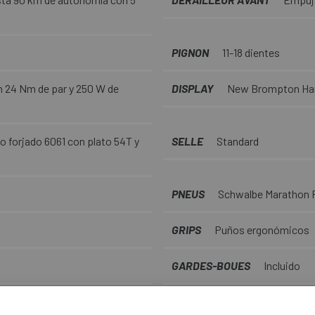
PIGNON
11-18 dientes
 24 Nm de par y 250 W de
DISPLAY
New Brompton Hand
o forjado 6061 con plato 54T y
SELLE
Standard
PNEUS
Schwalbe Marathon R
GRIPS
Puños ergonómicos
GARDES-BOUES
Incluido
LUMIÈRES
Lezyne e115 stVZ