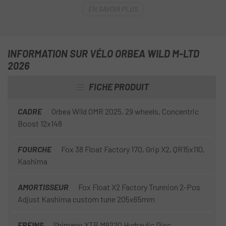
moteurs Bosch de dernière génération et ses composants
EN SAVOIR PLUS
spécifiques à la course.
L'
Orbea WILD M-LTD 2026
est un vélo conçu pour la
performance, avec une répartition optimale du poids, un
INFORMATION SUR VÉLO ORBEA WILD M-LTD
débattement de 170 mm et une géométrie axée gravity .
2026
C'est l'un las vélos tout-suspendus les plus légers du
marché, équipé d'un moteur Bosch et d'une batterie de
FICHE PRODUIT
600 Wh, sans aucun compromis : pas de distractions ni
d'éléments superflus, juste l'essentiel pour un pédalage
CADRE
Orbea Wild OMR 2025, 29 wheels, Concentric
intense.
Boost 12x148
FOURCHE
Fox 38 Float Factory 170, Grip X2, QR15x110,
Kashima
AMORTISSEUR
Fox Float X2 Factory Trunnion 2-Pos
Adjust Kashima custom tune 205x65mm
FREINS
Shimano XTR M9220 Hydraulic Disc