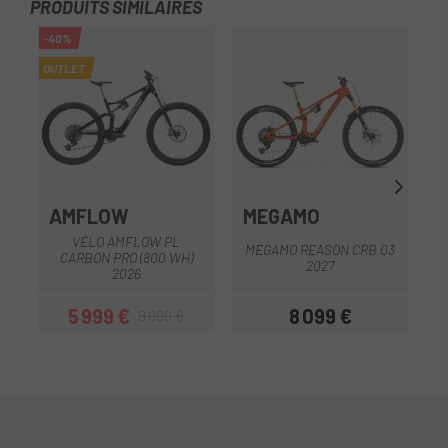
PRODUITS SIMILAIRES
-40%
-1
OUTLET
OU
AMFLOW
MEGAMO
VÉLO AMFLOW PL
MEGAMO REASON CRB 03
V
CARBON PRO (800 WH)
2027
2026
5 999 €
8 099 €
9 999 €
Prix
Prix habituel
Prix