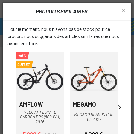
PRODUITS SIMILAIRES
Pour le moment, nous n'avons pas de stock pour ce
produit, nous suggérons des articles similaires que nous
avons en stock
-25%
-40%
-15%
OUTLET
OUTLET
OUTL
favori
AMFLOW
MEGAMO
O
VÉLO AMFLOW PL
MEGAMO REASON CRB
VÉ
CARBON PRO (800 WH)
03 2027
2026