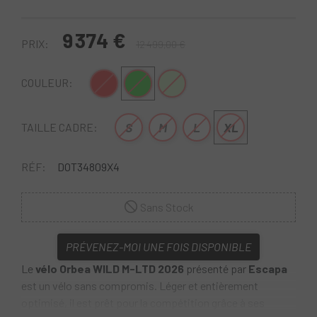
9 374 €
PRIX:
12 499,00 €
Rouge
Vert
Vert-Blanc
COULEUR:
S
M
L
XL
TAILLE CADRE:
RÉF:
DOT34809X4
Sans Stock
PRÉVENEZ-MOI UNE FOIS DISPONIBLE
Le
vélo Orbea WILD M-LTD 2026
présenté par
Escapa
est un vélo sans compromis. Léger et entièrement
optimisé, il est prêt pour la compétition grâce à ses