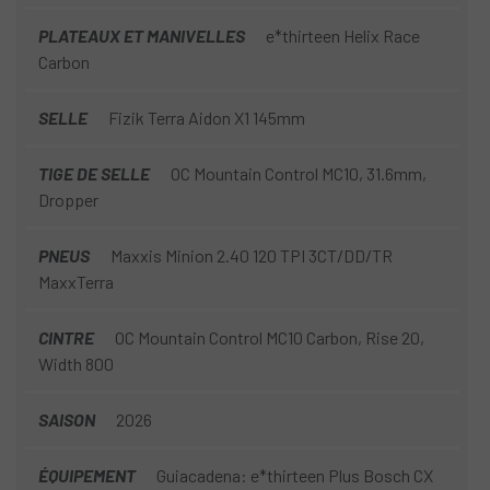
PLATEAUX ET MANIVELLES
e*thirteen Helix Race
Carbon
SELLE
Fizik Terra Aidon X1 145mm
TIGE DE SELLE
OC Mountain Control MC10, 31.6mm,
Dropper
PNEUS
Maxxis Minion 2.40 120 TPI 3CT/DD/TR
MaxxTerra
CINTRE
OC Mountain Control MC10 Carbon, Rise 20,
Width 800
SAISON
2026
ÉQUIPEMENT
Guiacadena: e*thirteen Plus Bosch CX