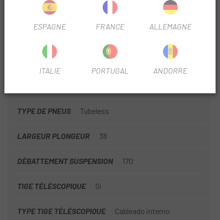
Nº PIÑONES
12V
ESPAGNE
FRANCE
ALLEMAGNE
OUTLET
Si
TYPE DE TRANSMISSION
Mécanique
ITALIE
PORTUGAL
ANDORRE
Nº PLATEAU
1
TYPE DE PNEUS
Tubeless
LARGEUR PLONGEUR
38
DÉBATTEMENT SUSPENSION
170
TIGE TÉLÉSCOPIQUE
Si
TYPE TIGE TÉLÉSCOPIQUE
Cableado interno