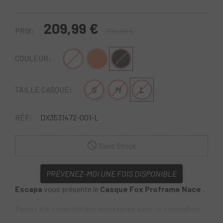
209,99 €
PRIX:
299,99 €
Blanc
Orange
Noir
COULEUR:
S
M
L
TAILLE CASQUE:
RÉF:
DX3531472-001-L
Sans Stock
PRÉVENEZ-MOI UNE FOIS DISPONIBLE
Escapa
vous présente le
Casque Fox Proframe Nace
.
Partez à la conquête des montagnes avec ce spécialiste
de la protection complète. Le Proframe a été le premier