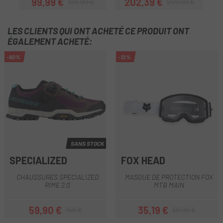
99,99 €
202,39 €
129,99 €
229,99 €
Prix
Prix habituel
Prix
Prix habituel
LES CLIENTS QUI ONT ACHETÉ CE PRODUIT ONT
ÉGALEMENT ACHETÉ:
-60%
-12%
SANS STOCK
SPECIALIZED
FOX HEAD
CHAUSSURES SPECIALIZED
MASQUE DE PROTECTION FOX
RIME 2.0
MTB MAIN
59,90 €
35,19 €
150 €
39,99 €
Prix
Prix habituel
Prix
Prix habituel