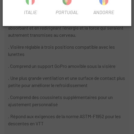
Caractéristiques:
ITALIE
PORTUGAL
ANDORRE
. Le système de protection MIPS® a déjà démontré sa
capacité à réduire les mouvements de rotation en
absorbant et en redirigeant l'énergie et la force qui seraient
autrement transmises au cerveau.
. Visière réglable à trois positions compatible avec les
lunettes
. Comprend un support GoPro amovible sous la visière
. Une plus grande ventilation et une surface de contact plus
petite pour améliorer le refroidissement
. Comprend des coussinets supplémentaires pour un
ajustement personnalisé
. Répond aux exigences de la norme ASTM-F1952 pour les
descentes en VTT