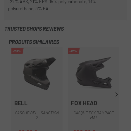
. 22% ABS, 21% EPS, 15% polycarbonate, 13%
polyuréthane, 9% PA
TRUSTED SHOPS REVIEWS
PRODUITS SIMILAIRES
-23%
-12%
-1
BELL
FOX HEAD
CASQUE BELL SANCTION
CASQUE FOX RAMPAGE
2
MAT