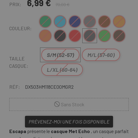
6,99 €
PRIX:
70,00 €
Vert Olive
Bleu
Bleu Foncé
Gris
Marron
Marron-Orange
COULEUR:
Orange
Noir mat
Rouge
Gris Foncé
Vert Citron Vert
Blanc-Marron
S/M (52-57)
M/L (57-60)
TAILLE
CASQUE:
L/XL (60-64)
RÉF:
DX503HM118CE00MGR2
Sans Stock
PRÉVENEZ-MOI UNE FOIS DISPONIBLE
Escapa
présente le
casque Met Echo
, un casque parfait