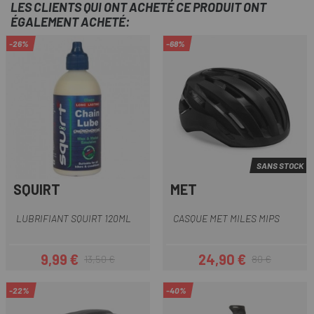
LES CLIENTS QUI ONT ACHETÉ CE PRODUIT ONT
ÉGALEMENT ACHETÉ:
-26%
-68%
SANS STOCK
SQUIRT
MET
LUBRIFIANT SQUIRT 120ML
CASQUE MET MILES MIPS
9,99 €
24,90 €
13,50 €
80 €
Prix
Prix habituel
Prix
Prix habituel
-22%
-40%