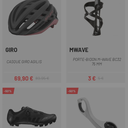
GIRO
MWAVE
PORTE-BIDON M-WAVE BC32
CASQUE GIRO AGILIS
75 MM
69,90 €
3 €
89,95 €
5 €
Prix
Prix habituel
Prix
Prix habituel
-50%
-50%