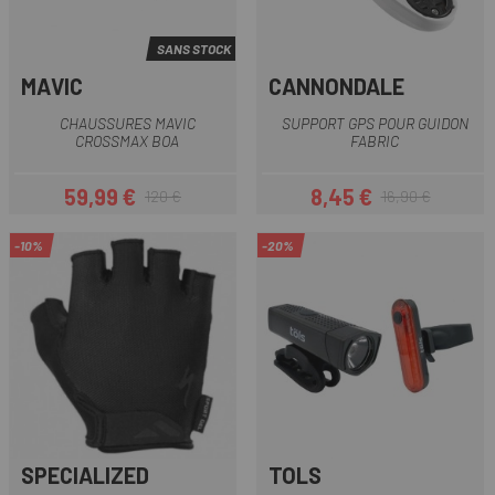
SANS STOCK
MAVIC
CANNONDALE
CHAUSSURES MAVIC
SUPPORT GPS POUR GUIDON
CROSSMAX BOA
FABRIC
59,99 €
8,45 €
120 €
16,90 €
Prix
Prix habituel
Prix
Prix habituel
-10%
-20%
SPECIALIZED
TOLS