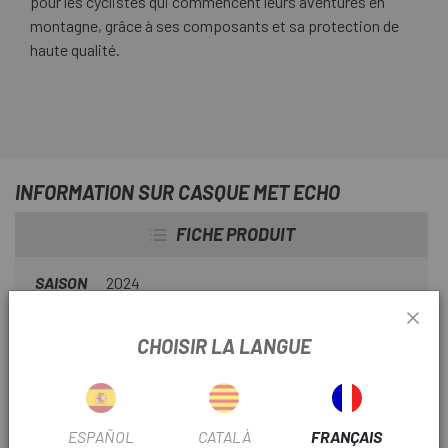
pour les cyclistes qui commencent leurs aventures en
montagne, grâce à ses composants et sa protection de
haute qualité.
INFORMATION SUR CASQUE MET ECHO
FICHE PRODUIT
SAISON
2024
TYPE CASQUE
CX/Road
CHOISIR LA LANGUE
INFORMATION PRODUIT
ESPAÑOL
CATALÀ
FRANÇAIS