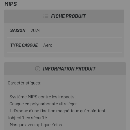
MIPS
Il dispose d'une fixation magnétique qui maintient
FICHE PRODUIT
l'objectif en sécurité. Facile a mettre et à enlever.
Il dispose d'un système MIPS qui sert à rediriger l'énergie
SAISON
2024
en cas d'impact, afin d'offrir plus de protection contre
certains types de coups.
TYPE CASQUE
Aero
INFORMATION PRODUIT
Caractéristiques:
-Système MIPS contre les impacts.
-Casque en polycarbonate ultraléger.
-Il dispose d'une fixation magnétique qui maintient
l'objectif en sécurité.
-Masque avec optique Zeiss.