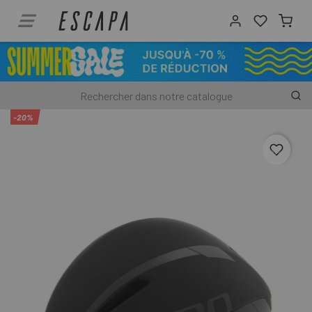
-20%
favori