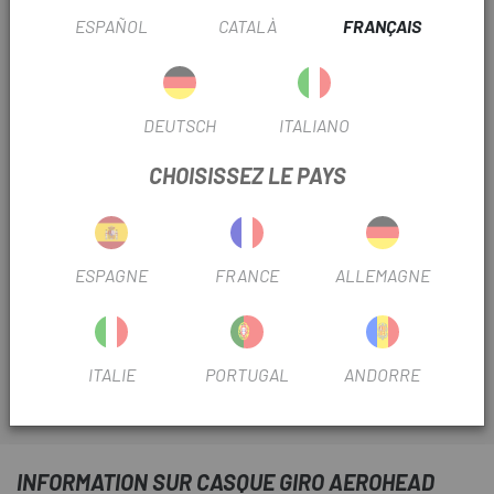
Blanc-Gris
Noir-Gris
ESPAÑOL
CATALÀ
FRANÇAIS
S
M
L
TAILLE CASQUE:
DEUTSCH
ITALIANO
RÉF:
DX397074541
CHOISISSEZ LE PAYS
Sans Stock
PRÉVENEZ-MOI UNE FOIS DISPONIBLE
ESPAGNE
FRANCE
ALLEMAGNE
Le
casque Giro Aerohead MIPS Black Orange
est un
casque conçu pour être utilisé dans les triathlons et les
coureurs de contre-la-montre.
ITALIE
PORTUGAL
ANDORRE
EN SAVOIR PLUS
C'est un modèle caractérisé par son style aérodynamique
et sa capacité de ventilation.
Sa construction est en polycarbonate ultraléger.
INFORMATION SUR CASQUE GIRO AEROHEAD