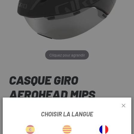
Cliquez pour agrandir
CASQUE GIRO
AEROHEAD MIPS
CHOISIR LA LANGUE
255,96 €
PRIX:
319,95 €
COULEUR: