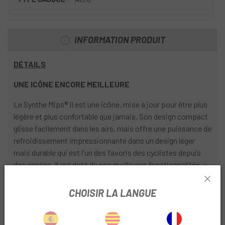
INFORMATION PRODUIT
DÉTAILS
UNE ICÔNE ENCORE MEILLEURE
Le Synthe Mips® II est une icône, mise à jour pour être plus
légère et plus confortable que jamais. Son design compact
glisse facilement dans les airs, mais offre une puissance de
refroidissement impressionnante dans un design léger
mais durable qui est l'un des favoris des cyclistes depuis
des années. Il est doté de nos meilleures fonctionnalités, y
compris le système d'ajustement Roc Loc 5 Air Mips avec
ajustement bidirectionnel et Mips intégré (le système de
CHOISIR LA LANGUE
protection contre les impacts multidirectionnels), le
système leader du marché conçu pour rediriger les forces
de rotation loin du cerveau. et offrent plus de protection