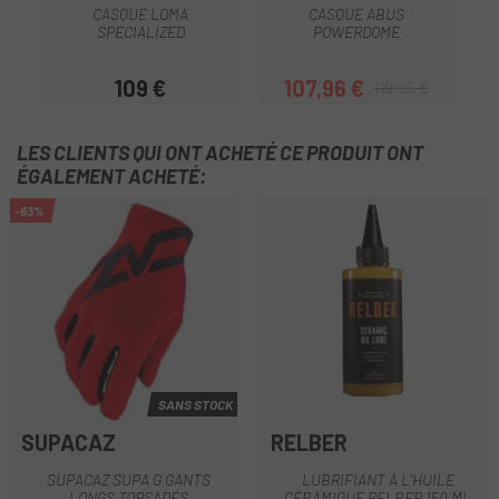
CASQUE LOMA
CASQUE ABUS
SPECIALIZED
POWERDOME
109 €
107,96 €
119,95 €
Prix
Prix
Prix habituel
LES CLIENTS QUI ONT ACHETÉ CE PRODUIT ONT
ÉGALEMENT ACHETÉ:
-63%
SANS STOCK
SUPACAZ
RELBER
SUPACAZ SUPA G GANTS
LUBRIFIANT À L'HUILE
LONGS TORSADÉS
CÉRAMIQUE RELBER 150 ML