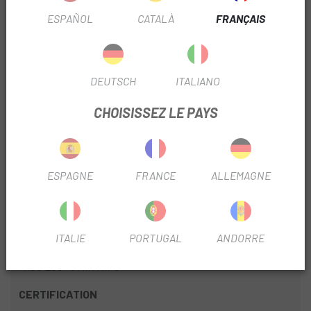
contre certains impacts.
ESPAÑOL
CATALÀ
FRANÇAIS
GESTION DES IMPACTS
- SYSTÈME DE PROTECTION CERVEAU INTÉGRÉ MIPS®
DEUTSCH
ITALIANO
CONSTRUCTION
CHOISISSEZ LE PAYS
- CONSTRUCTION DE MOULE
- CAGE À ROULEAU SL DE RENFORT THERMOFORMÉ
ESPAGNE
FRANCE
ALLEMAGNE
VENTILATION
- 19 ÉVENTS ET CANALISATIONS INTERNES PROFONDES
ITALIE
PORTUGAL
ANDORRE
SYSTÈME DE RÉGLAGE
-ROC LOC® 5 AIR MIPS®
CERTIFICATION