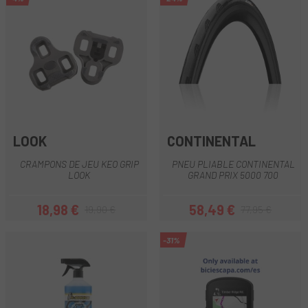
LOOK
CONTINENTAL
CRAMPONS DE JEU KEO GRIP
PNEU PLIABLE CONTINENTAL
LOOK
GRAND PRIX 5000 700
18,98 €
58,49 €
19,90 €
77,95 €
Prix
Prix habituel
Prix
Prix habituel
-31%