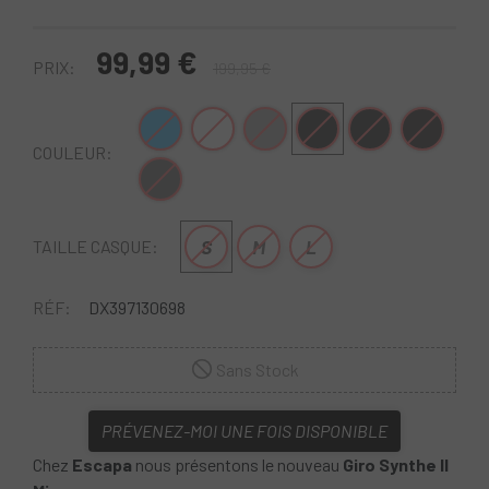
99,99 €
PRIX:
199,95 €
Bleu-Vert
Blanc-Gris
Gris-Blanc
Noir mat
Noir-Jaune
Noir-Vert
COULEUR:
Gris-Rouge
S
M
L
TAILLE CASQUE:
RÉF:
DX397130698
Sans Stock
PRÉVENEZ-MOI UNE FOIS DISPONIBLE
Chez
Escapa
nous présentons le nouveau
Giro Synthe II