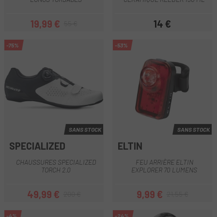
19,99 €
14 €
55 €
Prix
Prix habituel
Prix
-75%
-53%
SANS STOCK
SANS STOCK
SPECIALIZED
ELTIN
CHAUSSURES SPECIALIZED
FEU ARRIÈRE ELTIN
TORCH 2.0
EXPLORER 70 LUMENS
49,99 €
9,99 €
200 €
21,55 €
Prix
Prix habituel
Prix
Prix habituel
-4%
-24%