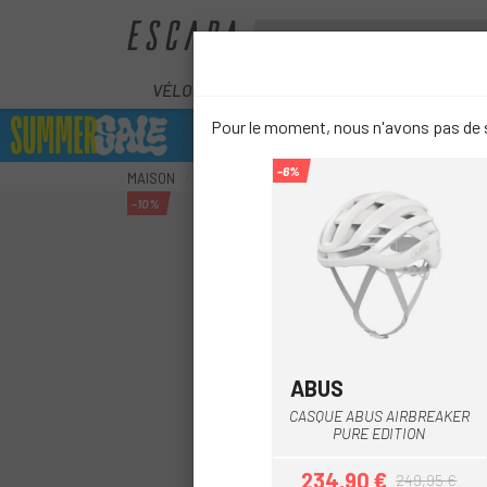
VÉLOS
ÉLECTRIQUES
COMPOS
Pour le moment, nous n'avons pas de s
-6%
MAISON
ÉQUIPEMENT
CASQUES
XC / GRAVEL /
-10%
ABUS
Blanc
Gris
Vert
CASQUE ABUS AIRBREAKER
PURE EDITION
234,90 €
249,95 €