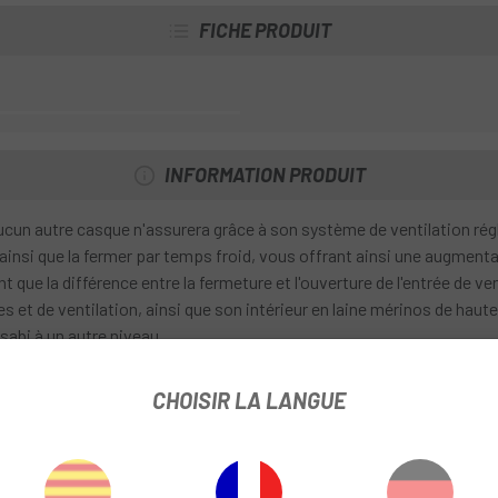
FICHE PRODUIT
INFORMATION PRODUIT
cun autre casque n'assurera grâce à son système de ventilation rég
ainsi que la fermer par temps froid, vous offrant ainsi une augmentat
que la différence entre la fermeture et l'ouverture de l'entrée de ven
et de ventilation, ainsi que son intérieur en laine mérinos de haut
abi à un autre niveau.
CHOISIR LA LANGUE
e