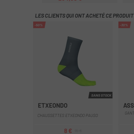
Prix
Prix habituel
LES CLIENTS QUI ONT ACHETÉ CE PRODUI
-50%
-30%
SANS STOCK
ETXEONDO
AS
Bleu
Gris
Rouge
GANT
CHAUSSETTES ETXEONDO PAUSO
8 €
16 €
Prix
Prix habituel