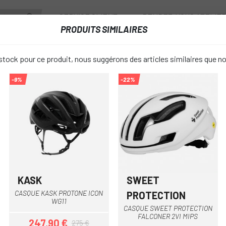
SERVICE CLIENT
RENDEZ-VOUS ATELIE
PRODUITS SIMILAIRES
ANTS
ROUES
ACCESSOIRES
VESTIAIRE
tock pour ce produit, nous suggérons des articles similaires que n
-9%
-22%
 ROUTE
CASQUE KASK WASABI
CASQUE KA
favorite_border
269,90 €
PRIX:
300,
Vert Olive
Bleu
Gris 
COULEUR:
KASK
SWEET
Bleu Clair
Bleu Foncé
Blanc
Violet
Orange
+8
Vert Olive
Bleu
BORDEAUX
Blanc
Gris
+8
CASQUE KASK PROTONE ICON
PROTECTION
WG11
S
TAILLE CASQUE:
CASQUE SWEET PROTECTION
FALCONER 2VI MIPS
247,90 €
275 €