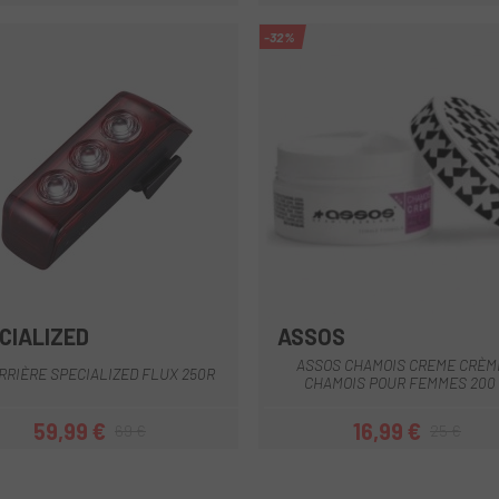
-32%
CIALIZED
ASSOS
Multi
ASSOS CHAMOIS CREME CRÈM
RRIÈRE SPECIALIZED FLUX 250R
CHAMOIS POUR FEMMES 200
59,99 €
16,99 €
69 €
25 €
Prix
Prix habituel
Prix
Prix habituel