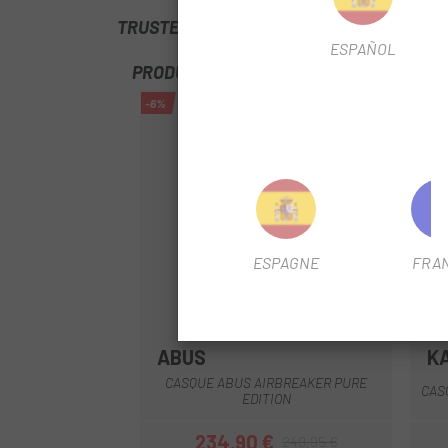
TRUSTED SHOPS REVIEWS
ESPAÑOL
PRODUITS SIMILAIRES
-6%
-9%
ESPAGNE
FRA
ABUS
K
Blanc
Gris
Vert
CASQUE ABUS AIRBREAKER PURE
CAS
EDITION
234,90 €
249,95 €