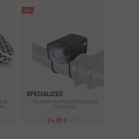
-58%
SPECIALIZED
E DE
FEU AVANT DE PHARE SPECIALIZED
 ML
FLASH 300
24,99 €
60 €
Prix
Prix habituel