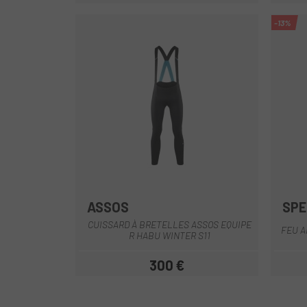
-13%
ASSOS
SPE
Noir
CUISSARD À BRETELLES ASSOS EQUIPE
FEU A
R HABU WINTER S11
300 €
Prix