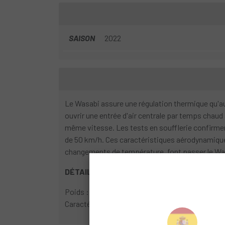
SAISON
2022
Le Wasabi assure une régulation thermique qu'au
ouvrir une entrée d'air centrale par temps chaud 
même vitesse. Les tests en soufflerie confirment 
de 50 km/h. Ces caractéristiques aérodynamiques 
changements de température, font passer le Was
DÉTAILS
:
Poids : 290g
Caractéristiques : Ventilation et aérodynamism