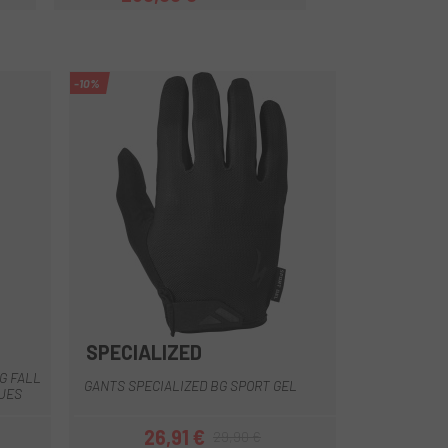
Prix
Prix habituel
-10%
SPECIALIZED
Noir
Rouge
Rouge-Noir
G FALL
GANTS SPECIALIZED BG SPORT GEL
UES
26,91 €
29,90 €
Prix
Prix habituel