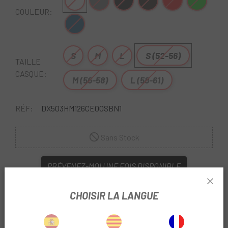
Blanc-Noir
Gris
Noir mat
Noir-Bleu
Rouge
Vert
COULEUR:
Bleu Gris
S
M
L
S (52-56)
TAILLE
CASQUE:
M (56-58)
L (58-61)
RÉF:
DX503HM126CE00SBN1
Sans Stock
PRÉVENEZ-MOI UNE FOIS DISPONIBLE
Escapa
vous présente le casque Met Trenta, créé pour
célébrer les 40 ans du Met .
CHOISIR LA LANGUE
Le
casque Met Trenta Mips
a été créé pour
commémorer le 30e anniversaire de la marque. Pour ce