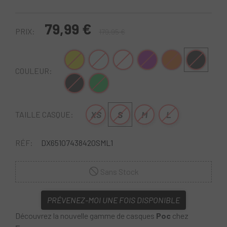
79,99 €
PRIX:
179,95 €
Jaune
Blanc-Bleu
Blanc-Noir
Violet
Orange-Noir
Noir-Blanc
COULEUR:
Noir-Gris
Vert-Orange
XS
S
M
L
TAILLE CASQUE:
RÉF:
DX65107438420SML1
Sans Stock
PRÉVENEZ-MOI UNE FOIS DISPONIBLE
Découvrez la nouvelle gamme de casques
Poc
chez