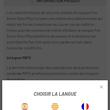
INFORMATION PRODUIT
Les caractéristiques de sécurité uniques du casque Poc
Axion Race Mips incluent une visière amovible brevetée qui
réduit les forces transmises au cou en cas de collision.
Conçu pour les coureurs de trail et d'enduro, le casque Poc
Axion Race Mips bénéficie de canaux et d'aérations qui
contrôlent le flux d'air pour vous garder au frais dans
toutes les conditions.
Intégrer MIPS
La dernière technologie des spécialistes de la protection
cérébrale MIPS améliore la protection contre les impacts
de rotation.
Doublure PSE
CHOISIR LA LANGUE
Une doublure EPS légère offre une protection optimisée.
Boîtier monobloc