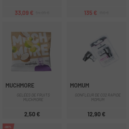
33,09 €
135 €
54,95 €
150 €
Prix
Prix habituel
Prix
Prix habituel
MUCHMORE
MOMUM
GELÉES DE FRUITS
GONFLEUR DE CO2 RAPIDE
MUCHMORE
MOMUM
2,50 €
12,90 €
Prix
Prix
-66%