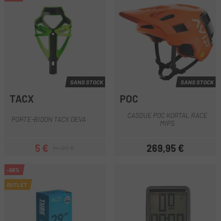
SANS STOCK
SANS STOCK
TACX
POC
CASQUE POC KORTAL RACE
PORTE-BIDON TACX DEVA
MIPS
5 €
269,95 €
14,99 €
Prix
Prix habituel
Prix
-56%
OUTLET