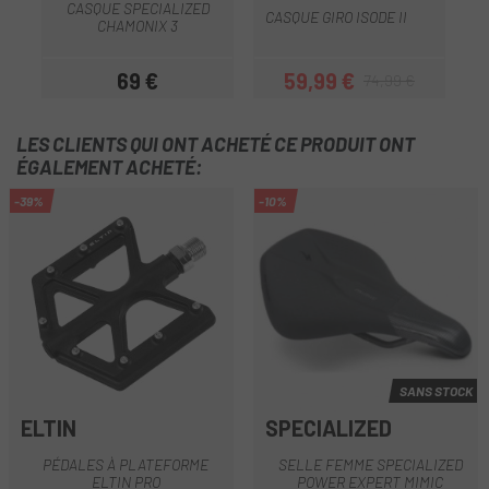
CASQUE SPECIALIZED
CASQUE GIRO ISODE II
C
CHAMONIX 3
69 €
59,99 €
74,99 €
Prix
Prix
Prix habituel
LES CLIENTS QUI ONT ACHETÉ CE PRODUIT ONT
ÉGALEMENT ACHETÉ:
-39%
-10%
SANS STOCK
ELTIN
SPECIALIZED
PÉDALES À PLATEFORME
SELLE FEMME SPECIALIZED
ELTIN PRO
POWER EXPERT MIMIC