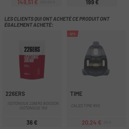
149,51 €
199 €
169,90 €
Prix
Prix habituel
Prix
LES CLIENTS QUI ONT ACHETÉ CE PRODUIT ONT
ÉGALEMENT ACHETÉ:
-12%
226ERS
TIME
ISOTONIQUE 226ERS BOISSON
CALES TIME RXS
ISOTONIQUE 1KG
36 €
20,24 €
23 €
Prix
Prix
Prix habituel