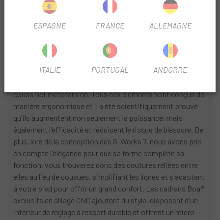
pied reste là où il le devrait. Avec la combinaison de toutes
ces fonctionnalités, vous pouvez être sûr que nous
ESPAGNE
FRANCE
ALLEMAGNE
respectons la devise « chaque watt compte ».
En matière de confort, nous avons conservé tous les
ITALIE
PORTUGAL
ANDORRE
éléments Body Geometry que vous connaissez et aimez,
notamment la voûte longitudinale, le coin varus et le
coussinet métatarsien. Tous ces éléments sont conçus de
manière ergonomique et il a été scientifiquement prouvé
qu'ils augmentent non seulement la puissance, mais
également l'efficacité et réduisent le risque de blessure. De
plus, lors de la conception des S-Works 7, nous avons pris
en compte l'élégance pour que sa forme complète sa
fonction, vous trouverez donc des coutures reliées entre
elles au lieu de cousues, simplifiant les lignes et s'adaptant
à votre pied pour offrir un grand confort. Les cadrans Boa®
exclusifs en alliage CNC ajoutent du style, disposent d'un
intérieur de réglage à ressort durable et offrent un micro-