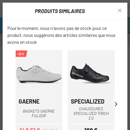
PRODUITS SIMILAIRES
Pour le moment, nous n'avons pas de stock pour ce
produit, nous suggérons des articles similaires que nous
avons en stock
-53%
-12%
-11%
favori
GAERNE
SPECIALIZED
SH
CHAUSSURES
BASKETS GAERNE
SPECIALIZED TORCH
FULGOR
S
2.0