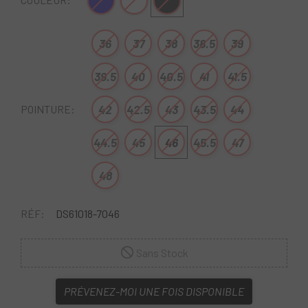
Bleu-Rose
Blanc
Noir
36
37
38
38.5
39
39.5
40
40.5
41
41.5
42
42.5
43
43.5
44
POINTURE:
44.5
45
46
45.5
47
48
RÉF:
DS61018-7046
Sans Stock
PRÉVENEZ-MOI UNE FOIS DISPONIBLE