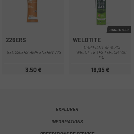
SANS STOCK
226ERS
WELDTITE
LUBRIFIANT AÉROSOL
GEL 226ERS HIGH ENERGY 76G
WELDTITE TF2 TÉFLON 400
ML
3,50 €
16,95 €
Prix
Prix
EXPLORER
INFORMATIONS
PRESTATIONS DE SERVICE