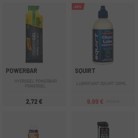
-26%
POWERBAR
SQUIRT
HYDROGEL POWERBAR
LUBRIFIANT SQUIRT 120ML
POWERGEL
2,72 €
9,99 €
13,50 €
Prix
Prix
Prix habituel