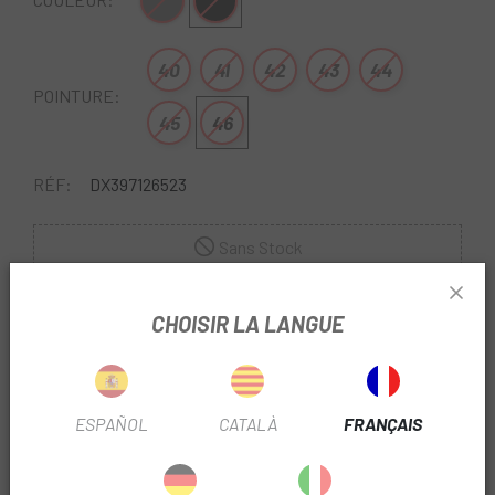
Gris
Noir
40
41
42
43
44
POINTURE:
45
46
RÉF:
DX397126523
Sans Stock
PRÉVENEZ-MOI UNE FOIS DISPONIBLE
CHOISIR LA LANGUE
Les
chaussures Giro Chamber II
présentées par
Escapa
offrent le meilleur des Chamber, vainqueurs de la
Coupe du monde EWS et DH – ajustement sécurisé, tige
en microfibre résistante à l'eau et construction
ESPAÑOL
CATALÀ
FRANÇAIS
EN SAVOIR PLUS
incroyablement durable avec une semelle en caoutchouc
Vibram Megagrip – et renforcées de 10 mm. du retard des