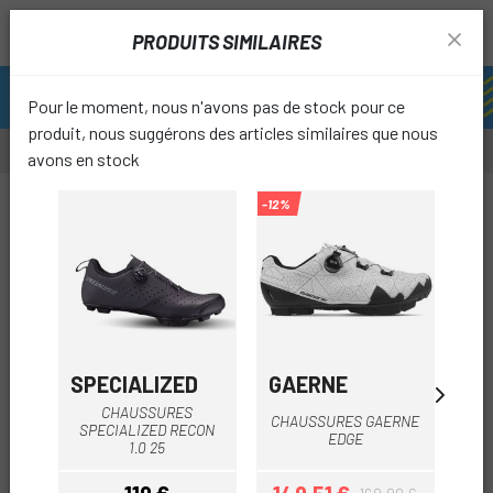
PRODUITS SIMILAIRES
Pour le moment, nous n'avons pas de stock pour ce
produit, nous suggérons des articles similaires que nous
avons en stock
-15%
-12%
-61%
favori
SPECIALIZED
GAERNE
E
CHAUSSURES
CHAUSSURES GAERNE
CH
SPECIALIZED RECON
EDGE
1.0 25