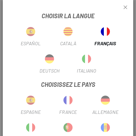
CONSTRUCTION ROBUSTE
CHOISIR LA LANGUE
Le Megamo Track est construit avec des matériaux de haute
qualité qui garantissent durabilité et résistance. Ce vélo est
conçu pour résister aux rigueurs du VTT, garantissant des
performances fiables dans toutes les conditions.
ESPAÑOL
CATALÀ
FRANÇAIS
DEUTSCH
ITALIANO
CHOISISSEZ LE PAYS
ESPAGNE
FRANCE
ALLEMAGNE