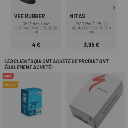
VEE RUBBER
MITAS
M
CHAMBRE À AIR
CHAMBRE À AIR 12.5
SCHRADER VEE RUBBER
SCHRADER COURBÉE À
18
90º
4 €
3,95 €
Prix
Prix
LES CLIENTS QUI ONT ACHETÉ CE PRODUIT ONT
ÉGALEMENT ACHETÉ:
-56%
OUTLET