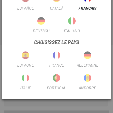
Découvrez chez
Escapa
notre grande sélection
ESPAÑOL
CATALÀ
FRANÇAIS
d'appareils photo las meilleures marques comme l'
appareil photo Chaoyang 20 Schrader 33mm.
DEUTSCH
ITALIANO
CHOISISSEZ LE PAYS
INFORMATION SUR APPAREIL PHOTO CHAOYANG
20 SCHRADER 33 MM
ESPAGNE
FRANCE
ALLEMAGNE
FICHE PRODUIT
SAISON
2023
ITALIE
PORTUGAL
ANDORRE
DIAMÈTRE
20"