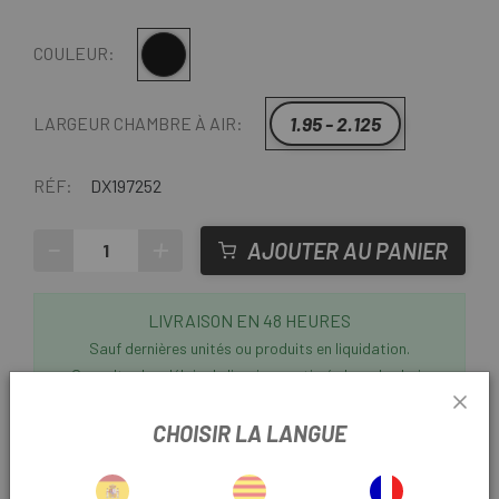
Noir
COULEUR:
1.95 - 2.125
LARGEUR CHAMBRE À AIR:
RÉF:
DX197252
-
+
AJOUTER AU PANIER
LIVRAISON EN 48 HEURES
Sauf dernières unités ou produits en liquidation.
Consultez les délais de livraison estimés lors du choix
d'une méthode d'expédition.
CHOISIR LA LANGUE
Derniers articles en stock