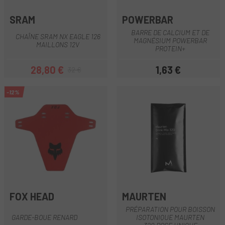
SRAM
POWERBAR
BARRE DE CALCIUM ET DE
CHAÎNE SRAM NX EAGLE 126
MAGNÉSIUM POWERBAR
MAILLONS 12V
PROTEIN+
28,80 €
1,63 €
32 €
Prix
Prix habituel
Prix
-12%
FOX HEAD
MAURTEN
PRÉPARATION POUR BOISSON
GARDE-BOUE RENARD
ISOTONIQUE MAURTEN