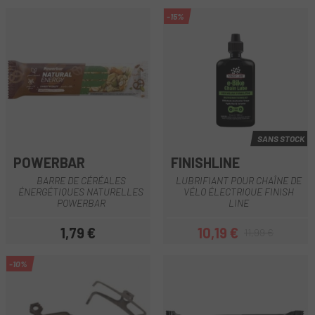
-15%
SANS STOCK
POWERBAR
FINISHLINE
BARRE DE CÉRÉALES
LUBRIFIANT POUR CHAÎNE DE
ÉNERGÉTIQUES NATURELLES
VÉLO ÉLECTRIQUE FINISH
POWERBAR
LINE
1,79 €
10,19 €
11,99 €
Prix
Prix
Prix habituel
-10%