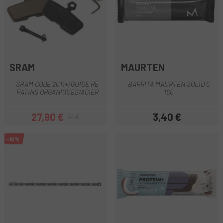
SRAM
MAURTEN
SRAM CODE 2011+/GUIDE RE
BARRITA MAURTEN SOLID C
PATINS ORGANIQUES/ACIER
160
27,90 €
3,40 €
31 €
Prix
Prix habituel
Prix
-10%