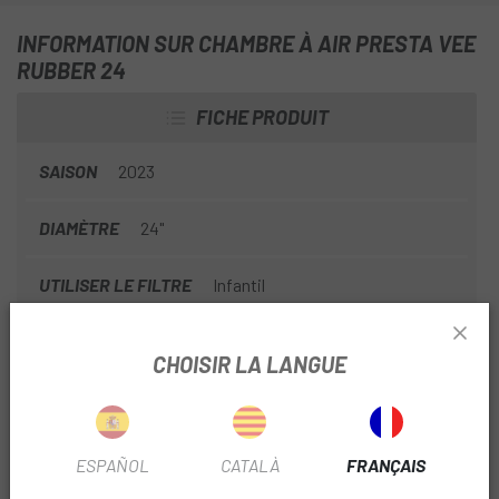
INFORMATION SUR CHAMBRE À AIR PRESTA VEE
RUBBER 24
FICHE PRODUIT
SAISON
2023
DIAMÈTRE
24"
UTILISER LE FILTRE
Infantil
CHOISIR LA LANGUE
INFORMATION PRODUIT
Idéal pour les vélos d'enfants et les BMX
ESPAÑOL
CATALÀ
FRANÇAIS