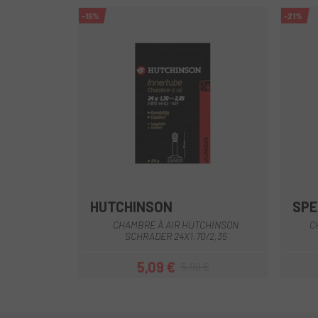
-15%
-21%
HUTCHINSON
SPE
Multi
CHAMBRE À AIR HUTCHINSON
C
SCHRADER 24X1,70/2,35
5,09 €
5,99 €
Prix
Prix habituel