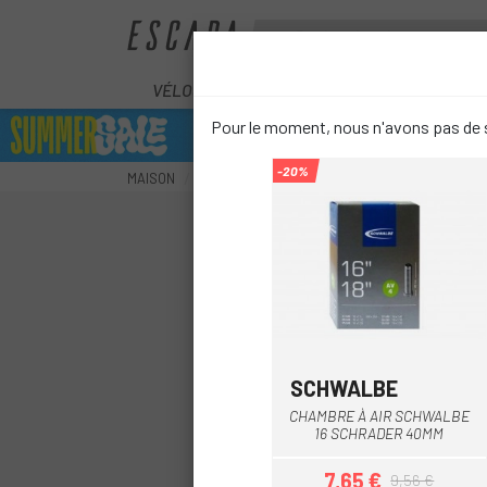
VÉLOS
ÉLECTRIQUES
COMPOS
Pour le moment, nous n'avons pas de s
-20%
MAISON
ROUES
CHAMBRES À AIR
CHAMBRES À 
SCHWALBE
CHAMBRE À AIR SCHWALBE
16 SCHRADER 40MM
7,65 €
9,56 €