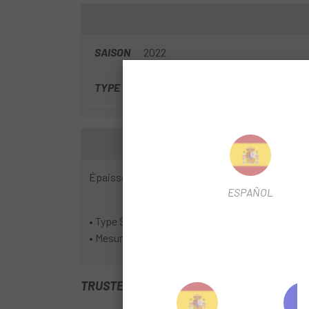
SAISON
2022
TYPE VALVE
Schrader
Épaisseur constante pour une qualité maximale
ESPAÑOL
• Type Schrader.
• Mesure 24x2,4/3,0.
TRUSTED SHOPS REVIEWS