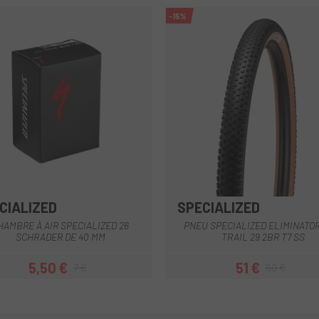
-15%
CIALIZED
SPECIALIZED
Marron
HAMBRE À AIR SPECIALIZED 26
PNEU SPECIALIZED ELIMINATOR
SCHRADER DE 40 MM
TRAIL 29 2BR T7 SS
5,50 €
51 €
7 €
60 €
Prix
Prix habituel
Prix
Prix habituel