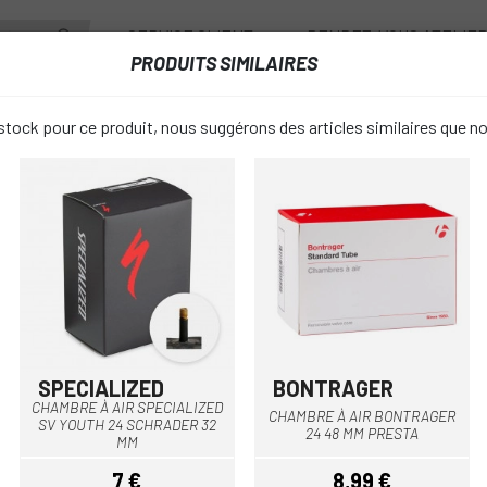
SERVICE CLIENT
RENDEZ-VOUS ATELIE
PRODUITS SIMILAIRES
ANTS
ROUES
ACCESSOIRES
VESTIAIRE
tock pour ce produit, nous suggérons des articles similaires que n
AIR ENFANTS
CHAMBRE À AIR SPECIALIZED SV 24 SCHRADER 32MM
CHAMBRE À 
favorite_border
SV 24 SCH
8,50 €
PRIX:
SPECIALIZED
BONTRAGER
CHAMBRE À AIR SPECIALIZED
CHAMBRE À AIR BONTRAGER
SV YOUTH 24 SCHRADER 32
LARGEUR CHAMBRE À AIR:
24 48 MM PRESTA
MM
7 €
8,99 €