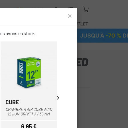
R
BLOG
ÉQUIPEMENT
SERVICE
OUTLET
ous avons en stock
AIR SPECIALIZED
RADER 32MM
CUBE
SPECIALIZED
Multi
CHAMBRE À AIR CUBE ACID
CHAMBRE À AIR SPECIALIZED
2.4-3.0
1.25-1.5
12 JUNIOR/VTT AV 35 MM
SV 20 SCHRADER 32MM
6,95 €
7 €