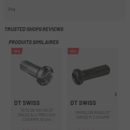
34g
TRUSTED SHOPS REVIEWS
PRODUITS SIMILAIRES
-12%
-12%
-1
DT SWISS
DT SWISS
D
TÊTE DE RAYON DT
MAMELON RADIO DT
SWISS ALU PRO LOCK
SWISS M 2.0X14MM
2.0X16MM 30-244