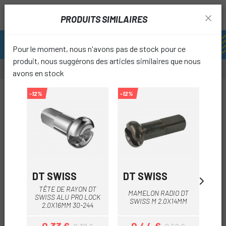
PRODUITS SIMILAIRES
Pour le moment, nous n'avons pas de stock pour ce
produit, nous suggérons des articles similaires que nous
avons en stock
-12%
-12%
-12%
-12%
favori
DT SWISS
DT SWISS
DT
TÊTE DE RAYON DT
T
MAMELON RADIO DT
SWISS ALU PRO LOCK
SW
SWISS M 2.0X14MM
2.0X16MM 30-244
2