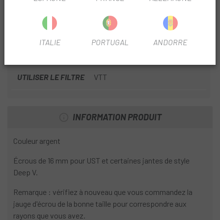
2.0X12MM
FICHE PRODUIT
ITALIE
PORTUGAL
ANDORRE
SAISON
2022
UTILISER LE FILTRE
VTT
INFORMATION PRODUIT
Couleur argent
Écrous de 16 mm pour UST et certaines jantes de style
Deep V.
Remarque : vérifiez à nouveau que vous commandez la
jauge d'écrou de la bonne taille pour correspondre aux
rayons que vous avez.