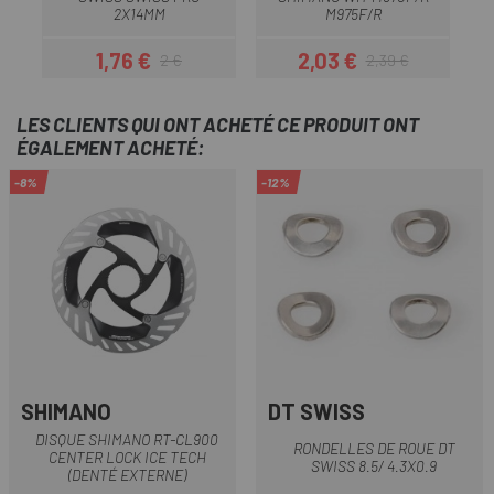
2X14MM
M975F/R
1,76 €
2,03 €
2 €
2,39 €
Prix
Prix habituel
Prix
Prix habituel
LES CLIENTS QUI ONT ACHETÉ CE PRODUIT ONT
ÉGALEMENT ACHETÉ:
-8%
-12%
SHIMANO
DT SWISS
DISQUE SHIMANO RT-CL900
RONDELLES DE ROUE DT
CENTER LOCK ICE TECH
SWISS 8.5/ 4.3X0.9
(DENTÉ EXTERNE)