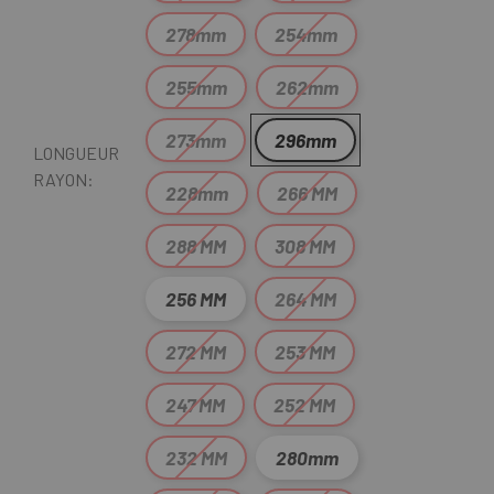
278mm
254mm
255mm
262mm
273mm
296mm
LONGUEUR
RAYON:
228mm
266 MM
288 MM
308 MM
256 MM
264 MM
272 MM
253 MM
247 MM
252 MM
232 MM
280mm