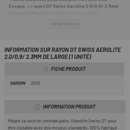
Escapa
. Le
rayon DT Swiss Aerolite 2.0/0.9/ 2.3mm
de large (1 pièce)
est doublement forgé à froid,
simplement réduit, et compte uno les rayons en acier
EN SAVOIR PLUS
inoxydable les plus légers. La technologie de forgeage à
froid développée par DT Swiss (CFT Cold Forging
Technology) confère à ces rayons las meilleures propriétés
mécaniques. Des rayons de course gagnants !
INFORMATION SUR RAYON DT SWISS AEROLITE
2,0/0,9/ 2.3MM DE LARGE (1 UNITÉ)
FICHE PRODUIT
SAISON
2025
INFORMATION PRODUIT
Malgré sa section centrale plate, l'Aerolite Swiss DT peut
être installée avec des moyeux standards. 100% fabriqué