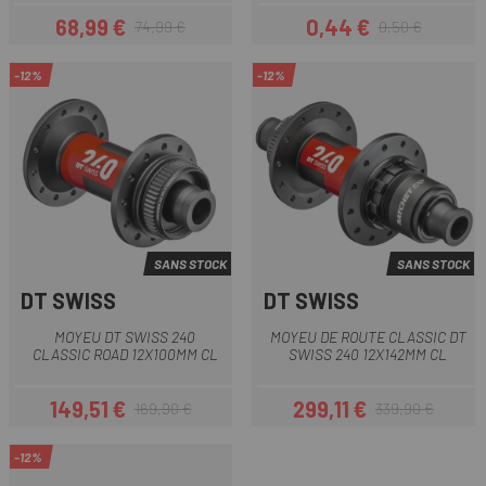
68,99 €
0,44 €
74,99 €
0,50 €
Prix
Prix habituel
Prix
Prix habituel
-12%
-12%
SANS STOCK
SANS STOCK
DT SWISS
DT SWISS
MOYEU DT SWISS 240
MOYEU DE ROUTE CLASSIC DT
CLASSIC ROAD 12X100MM CL
SWISS 240 12X142MM CL
149,51 €
299,11 €
169,90 €
339,90 €
Prix
Prix habituel
Prix
Prix habituel
-12%