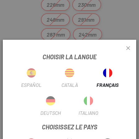
226mm
230mm
248mm
291mm
283 mm
242mm
244mm
306 mm
CHOISIR LA LANGUE
304mm
249mm
271mm
246mm
ESPAÑOL
CATALÀ
FRANÇAIS
222mm
238mm
297mm
279mm
DEUTSCH
ITALIANO
261mm
259mm
CHOISISSEZ LE PAYS
257mm
243mm