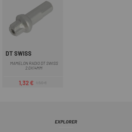
DT SWISS
MAMELON RADIO DT SWISS
2.0X14MM
1,32 €
1,50 €
Prix
Prix habituel
EXPLORER