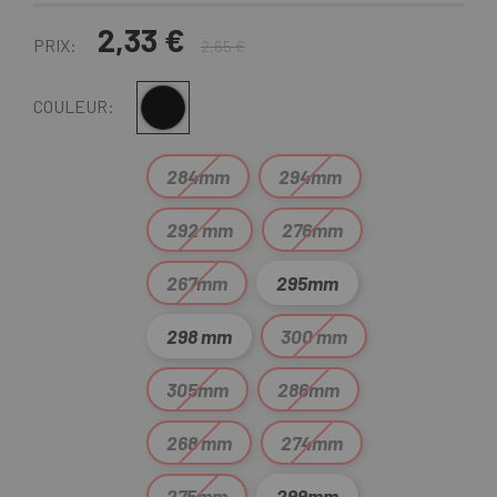
2,33 €
PRIX:
2,65 €
Noir
COULEUR:
284mm
294mm
292 mm
276mm
267mm
295mm
298 mm
300 mm
305mm
286mm
268 mm
274mm
275mm
299mm