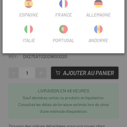
236mm
233mm
ESPAGNE
FRANCE
ALLEMAGNE
231mm
213mm
ITALIE
PORTUGAL
ANDORRE
204mm
RÉF:
DX27SAT020296S0020
-
+
AJOUTER AU PANIER
LIVRAISON EN 48 HEURES
Sauf dernières unités ou produits en liquidation.
Consultez les délais de livraison estimés lors du choix
d'une méthode d'expédition.
Trouvez des pièces détachées pour vos roues chez