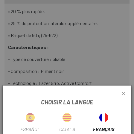
• 20 % plus rapide.
• 28 % de protection latérale supplémentaire.
• Briquet de 50 g (25-622)
Caractéristiques :
- Type de couverture : pliable
- Composition : Piment noir
- Technologie : Lazer Grip, Active Comfort
- Couleur : Noir
CHOISIR LA LANGUE
- Mesures : 700 et 650
- Largeur : 25, 28, 30 et 32
ESPAÑOL
CATALÀ
FRANÇAIS
- Poids (g) :