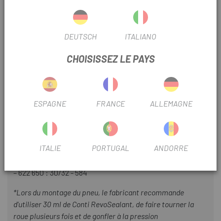
700 x 25 : 250 g
700 x 28 : 280 g
DEUTSCH
ITALIANO
700 x 30 : 300 g
CHOISISSEZ LE PAYS
700 x 32 : 320 g
650x30B : 280 g
ESPAGNE
FRANCE
ALLEMAGNE
650x32B : 300 g
- TPI : 220 fils par pouce
ITALIE
PORTUGAL
ANDORRE
- ETRTO : 700 : 25/28/30/32
– 622 650 : 30/32 - 584
*Lors du montage du pneu, le fabricant recommande
d'utiliser 30 ml de Conti RevoSealant, de faire tourner la
roue plusieurs fois et de gonfler à la pression