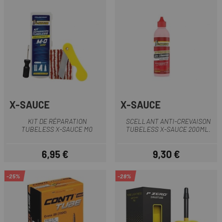
X-SAUCE
X-SAUCE
KIT DE RÉPARATION
SCELLANT ANTI-CREVAISON
TUBELESS X-SAUCE M0
TUBELESS X-SAUCE 200ML.
6,95 €
9,30 €
Prix
Prix
-25%
-28%