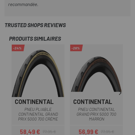
recommandée.
TRUSTED SHOPS REVIEWS
PRODUITS SIMILAIRES
-24%
-26%
-2
CONTINENTAL
CONTINENTAL
P
PNEU PLIABLE
PNEU CONTINENTAL
CONTINENTAL GRAND
GRAND PRIX 5000 700
PRIX 5000 700 CRÈME
MARRON
58,49 €
56,99 €
77,95 €
77,95 €
Prix
Prix habituel
Prix
Prix habituel