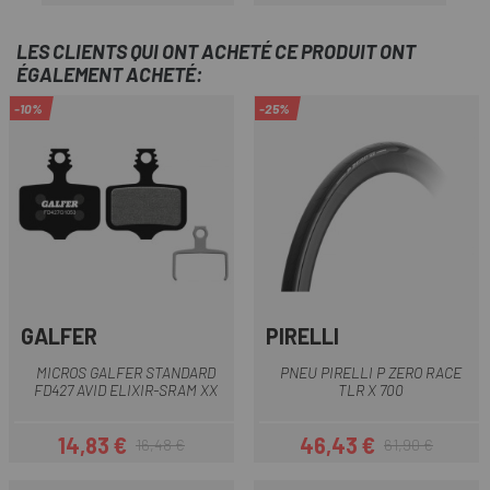
LES CLIENTS QUI ONT ACHETÉ CE PRODUIT ONT
ÉGALEMENT ACHETÉ:
-10%
-25%
GALFER
PIRELLI
MICROS GALFER STANDARD
PNEU PIRELLI P ZERO RACE
FD427 AVID ELIXIR-SRAM XX
TLR X 700
14,83 €
46,43 €
16,48 €
61,90 €
Prix
Prix habituel
Prix
Prix habituel