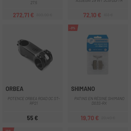
ASSEGAI 29 WT 3CG/DD/TR
27.5
272,71 €
72,10 €
309,90 €
103 €
Prix
Prix habituel
Prix
Prix habituel
-3%
ORBEA
SHIMANO
POTENCE ORBEA ROAD OC ST-
PATINS EN RÉSINE SHIMANO
RP21
D03S-RX
55 €
19,70 €
20,49 €
Prix
Prix
Prix habituel
-12%