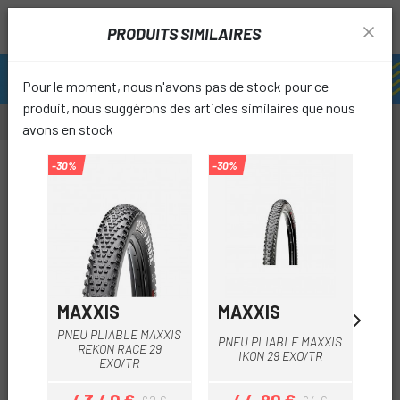
PRODUITS SIMILAIRES
Pour le moment, nous n'avons pas de stock pour ce
produit, nous suggérons des articles similaires que nous
avons en stock
-30%
-30%
-30%
favori
MAXXIS
MAXXIS
SP
PNEU PLIABLE MAXXIS
P
PNEU PLIABLE MAXXIS
REKON RACE 29
FA
IKON 29 EXO/TR
EXO/TR