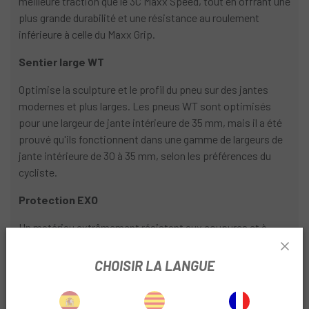
meilleure traction que le 3C Maxx Speed, tout en offrant une
plus grande durabilité et une résistance au roulement
inférieure à celle du Maxx Grip.
Sentier large WT
Optimise la sculpture et le profil du pneu sur des jantes
modernes et plus larges. Les pneus WT sont optimisés
pour une largeur de jante intérieure de 35 mm, mais il a été
prouvé qu'ils fonctionnent dans une gamme de largeurs de
jante intérieure de 30 à 35 mm, selon les préférences du
cycliste.
Protection EXO
Un matériau extrêmement résistant aux coupures et à
l'abrasion ajouté sur les flancs de certains pneus de
montagne. Cette fibre densément tissée est également
CHOISIR LA LANGUE
légère et extrêmement flexible, garantissant ainsi que les
performances du pneu restent inchangées. Choisissez EXO