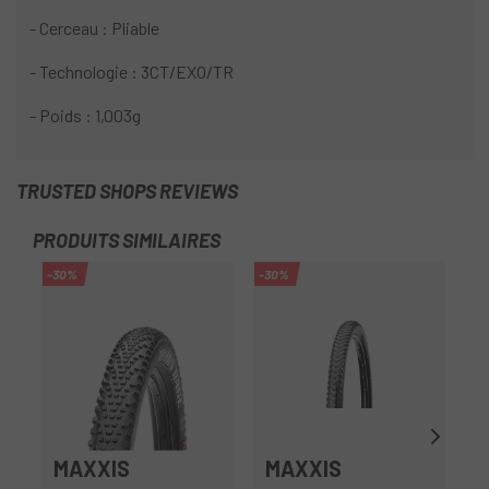
- Cerceau : Pliable
- Technologie : 3CT/EXO/TR
- Poids : 1,003g
TRUSTED SHOPS REVIEWS
PRODUITS SIMILAIRES
-30%
-30%
MAXXIS
MAXXIS
S