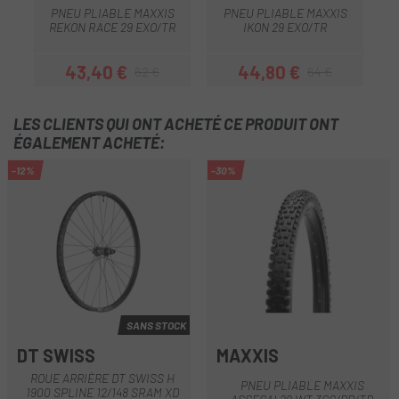
P
PNEU PLIABLE MAXXIS
PNEU PLIABLE MAXXIS
REKON RACE 29 EXO/TR
IKON 29 EXO/TR
43,40 €
44,80 €
62 €
64 €
Prix
Prix habituel
Prix
Prix habituel
LES CLIENTS QUI ONT ACHETÉ CE PRODUIT ONT
ÉGALEMENT ACHETÉ:
-12%
-30%
SANS STOCK
DT SWISS
MAXXIS
ROUE ARRIÈRE DT SWISS H
PNEU PLIABLE MAXXIS
1900 SPLINE 12/148 SRAM XD