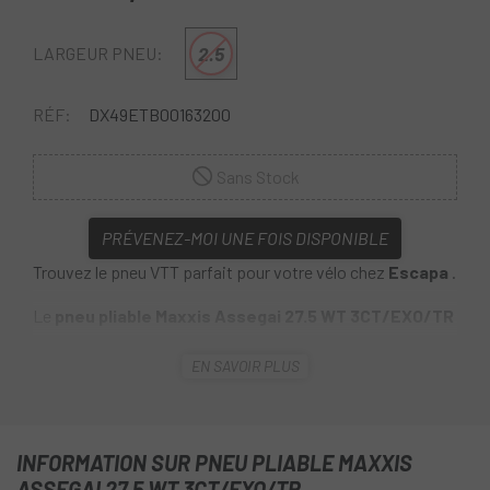
2.5
LARGEUR PNEU:
RÉF:
DX49ETB00163200
Sans Stock
PRÉVENEZ-MOI UNE FOIS DISPONIBLE
Trouvez le pneu VTT parfait pour votre vélo chez
Escapa
.
Le
pneu pliable Maxxis Assegai 27.5 WT 3CT/EXO/TR
est un pneu Enduro /descente nommé d'après la lance à
EN SAVOIR PLUS
pointe de fer utilisée par les Zoulous d'Afrique du Sud.
Développé par le légendaire coureur de descente Greg
Minaar, c'est un pneu conçu pour fonctionner au mieux
dans toutes les situations : ses crampons hauts assurent
INFORMATION SUR PNEU PLIABLE MAXXIS
le maintien de la traction sur tous les terrains et offrent un
ASSEGAI 27,5 WT 3CT/EXO/TR