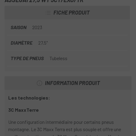
excellent soutien entre les racines et les roches mouillées.
Le
pneu pliable Maxxis Assegai 27,5 WT 3CT/EXO/TR
FICHE PRODUIT
utilise le triple composé MaxxTerra, qui offre une très
bonne traction sans compromettre la durabilité, la
SAISON
2023
technologie de protection des flancs EXO et est Tubeless
Ready.
DIAMÈTRE
27,5"
TYPE DE PNEUS
Tubeless
INFORMATION PRODUIT
Les technologies:
3C MaxxTerre
Une configuration intermédiaire pour certains pneus
montagne. Le 3C Maxx Terra est plus souple et offre une