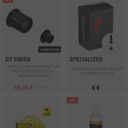
SANS STOCK
DT SWISS
SPECIALIZED
NOYAU DT SWISS RATCHET LN
CHAMBRE À AIR SPECIALIZED
POUR SHIMANO 9/10/11V +
27,5 PRESTA 40 MM
CAPUCHON 12X148
55,35 €
6 €
62,90 €
Prix
Prix habituel
Prix
-23%