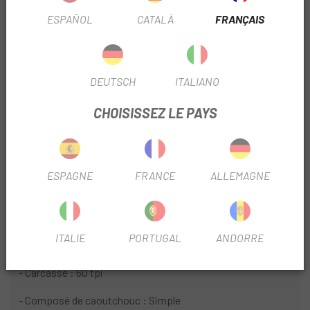
Protection pour les terrains extrêmement rocheux et
dangereux où le risque de coupures latérales et d'abrasion
ESPAÑOL
CATALÀ
FRANÇAIS
est élevé.
TR Tubeless Prêt
DEUTSCH
ITALIANO
Les pneus Tubeless Ready offrent de nombreux avantages
par rapport aux pneus conventionnels : la capacité de
CHOISISSEZ LE PAYS
rouler à des pressions plus basses améliorant la traction ;
résistance au roulement inférieure à celle d'un pneu
tubulaire ; moins de risque de crevaison puisqu'il n'y a pas
de tube. Les pneus Maxxis Tubeless Ready (TR) offrent les
ESPAGNE
FRANCE
ALLEMAGNE
avantages d'un pneu LUST sans la pénalité de poids.
Taille : 27.5X2.50WT :
ITALIE
PORTUGAL
ANDORRE
- ETRTO : 63-584
- Carcasse : 60 tpi
- Composé de caoutchouc : Simple