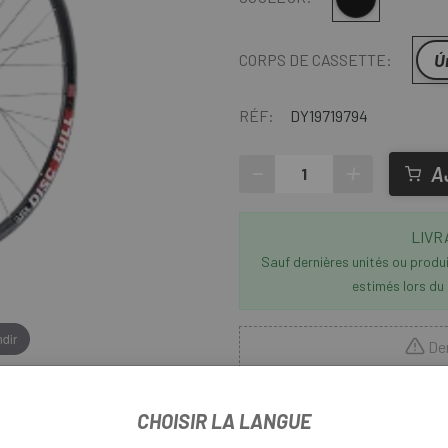
Ú
CORPS DE CASSETTE:
RÉF:
DY19719794
-
+
A
LIVR
Sauf dernières unités ou produit
estimés lors du
dir
Der
Escapa
vous propose la
roue 
CHOISIR LA LANGUE
Shimano 11 vitesses
, conçue 
durabilité à chaque sortie. Fabr