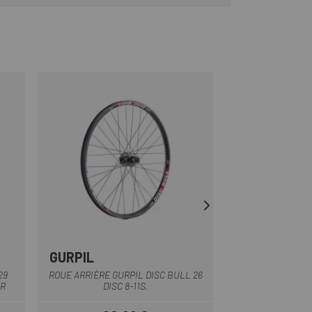
GURPIL
GURPIL
Noir
29
ROUE ARRIÈRE GURPIL DISC BULL 26
GURPIL XM 27,5 V/
TR
DISC 8-11S.
ROUE 