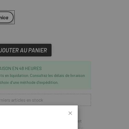
nica
JOUTER AU PANIER
AISON EN 48 HEURES
s en liquidation. Consultez les délais de livraison
 choix d'une méthode d'expédition.
niers articles en stock
arrière Gurpil Disc Bull 26 Centerlock
pour les cyclistes exigeant performance et
iquée en aluminium de haute qualité, sa jante