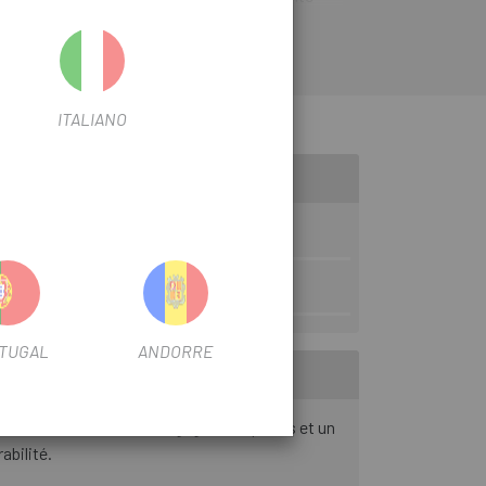
,4 mm (extérieur) garantit une excellente
EN SAVOIR PLUS
rption des chocs, même sur les terrains les plus
ITALIANO
TUGAL
ANDORRE
e 9 x 135 mm, assure un engagement précis et un
abilité.