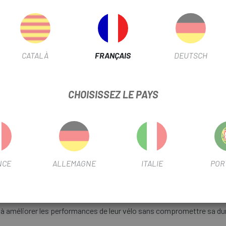
noire de 24 mm (intérieur) et 31
stabilité et une excellente abso
exigeants.
CATALÀ
FRANÇAIS
DEUTSCH
PIL DISC BULL 26 CENTERLOCK SHIMANO 11V
FICHE PRODUIT
CHOISISSEZ LE PAYS
DIAMÈTRE
26"
Nº PIÑONES
11V
NCE
ALLEMAGNE
ITALIE
POR
INFORMATION PRODUIT
le avec les cassettes Shimano de 8 à 11 vitesses et doté d'un axe d
 à améliorer les performances de leur vélo sans compromettre sa dur