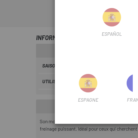
ESPAÑOL
INFORMATION SUR ROUE ARRIÈRE GUR
SAISON
2025
UTILISER LE FILTRE
VTT
ESPAGNE
FRA
Son moyeu arrière Gurpil Center Lock , compatib
freinage puissant. Idéal pour ceux qui cherchent