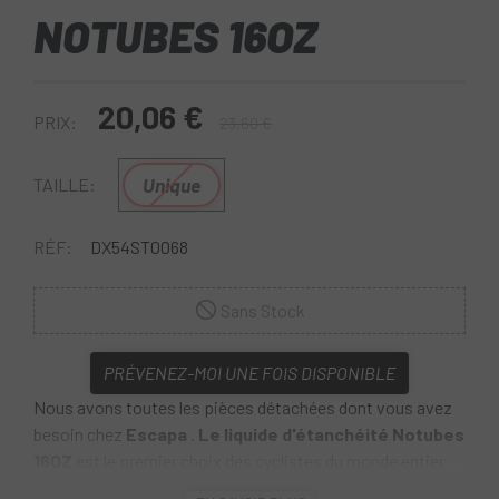
NOTUBES 16OZ
20,06 €
PRIX:
23,60 €
Unique
TAILLE:
RÉF:
DX54ST0068
Sans Stock
PRÉVENEZ-MOI UNE FOIS DISPONIBLE
Nous avons toutes les pièces détachées dont vous avez
besoin chez
Escapa
.
Le liquide d'étanchéité Notubes
16OZ
est le premier choix des cyclistes du monde entier
pour la conversion tubeless et la prévention des