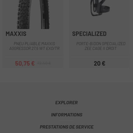
MAXXIS
SPECIALIZED
PNEU PLIABLE MAXXIS
PORTE-BIDON SPECIALIZED
AGGRESSOR 27,5 WT EXO/TR
ZEE CAGE II DROIT
50,75 €
20 €
72,50 €
Prix
Prix habituel
Prix
EXPLORER
INFORMATIONS
PRESTATIONS DE SERVICE