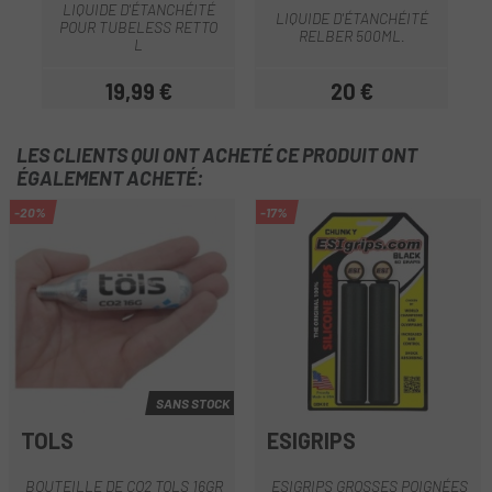
LIQUIDE D'ÉTANCHÉITÉ
LIQUIDE D'ÉTANCHÉITÉ
K
POUR TUBELESS RETTO
RELBER 500ML.
L
19,99 €
20 €
Prix
Prix
LES CLIENTS QUI ONT ACHETÉ CE PRODUIT ONT
ÉGALEMENT ACHETÉ:
-20%
-17%
SANS STOCK
TOLS
ESIGRIPS
BOUTEILLE DE CO2 TOLS 16GR
ESIGRIPS GROSSES POIGNÉES