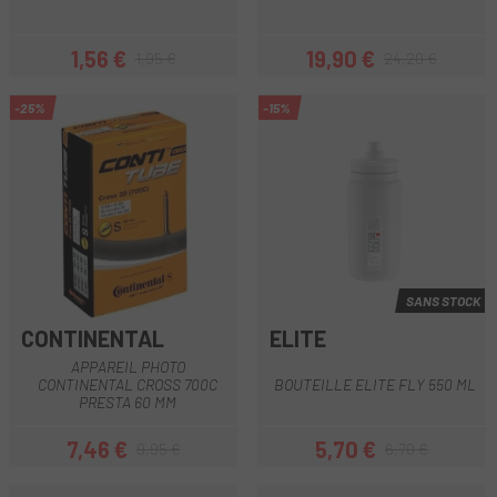
1,56 €
19,90 €
1,95 €
24,20 €
Prix
Prix habituel
Prix
Prix habituel
-25%
-15%
SANS STOCK
CONTINENTAL
ELITE
APPAREIL PHOTO
CONTINENTAL CROSS 700C
BOUTEILLE ELITE FLY 550 ML
PRESTA 60 MM
7,46 €
5,70 €
9,95 €
6,70 €
Prix
Prix habituel
Prix
Prix habituel