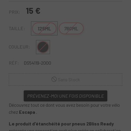
15 €
PRIX:
125ML
760ML
TAILLE:
Noir
COULEUR:
RÉF:
DS54119-2000
Sans Stock
PRÉVENEZ-MOI UNE FOIS DISPONIBLE
Découvrez tout ce dont vous avez besoin pour votre vélo
chez
Escapa
.
Le produit d'étanchéité pour pneus 2Bliss Ready
présente une conception exclusive créée en collaboration