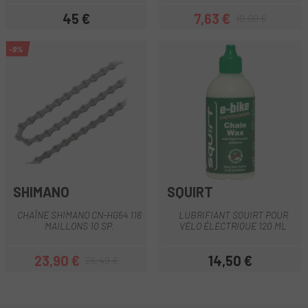
45 €
7,63 €
10,90 €
Prix
Prix
Prix habituel
-9%
SHIMANO
SQUIRT
CHAÎNE SHIMANO CN-HG54 116
LUBRIFIANT SQUIRT POUR
MAILLONS 10 SP.
VÉLO ÉLECTRIQUE 120 ML
23,90 €
14,50 €
26,49 €
Prix
Prix habituel
Prix