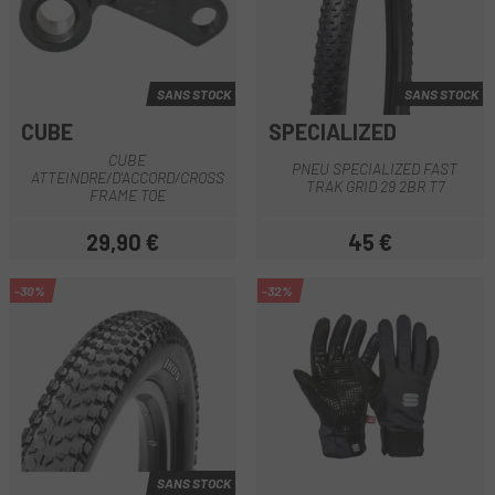
SANS STOCK
SANS STOCK
CUBE
SPECIALIZED
CUBE
PNEU SPECIALIZED FAST
ATTEINDRE/D'ACCORD/CROSS
TRAK GRID 29 2BR T7
FRAME TOE
29,90 €
45 €
Prix
Prix
-30%
-32%
SANS STOCK