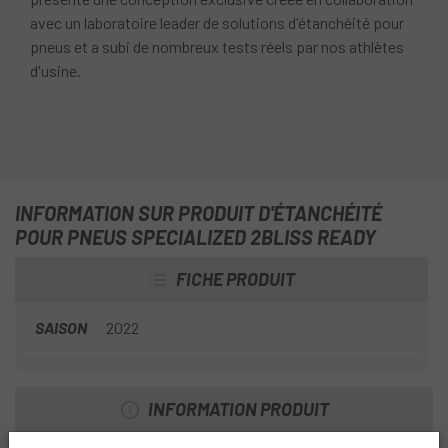
avec un laboratoire leader de solutions d'étanchéité pour
pneus et a subi de nombreux tests réels par nos athlètes
d'usine.
INFORMATION SUR PRODUIT D'ÉTANCHÉITÉ
POUR PNEUS SPECIALIZED 2BLISS READY
FICHE PRODUIT
SAISON
2022
INFORMATION PRODUIT