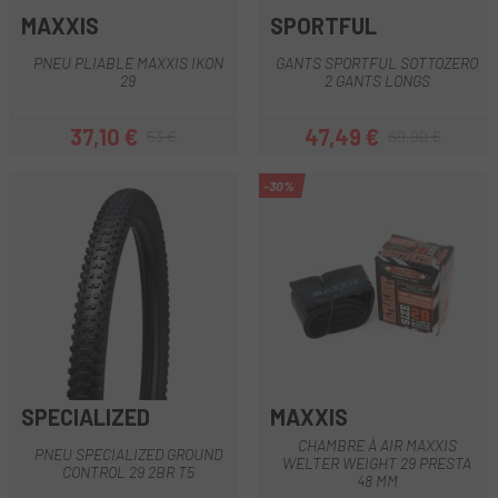
MAXXIS
SPORTFUL
PNEU PLIABLE MAXXIS IKON
GANTS SPORTFUL SOTTOZERO
29
2 GANTS LONGS
37,10 €
47,49 €
53 €
69,90 €
Prix
Prix habituel
Prix
Prix habituel
-30%
SPECIALIZED
MAXXIS
CHAMBRE À AIR MAXXIS
PNEU SPECIALIZED GROUND
WELTER WEIGHT 29 PRESTA
CONTROL 29 2BR T5
48 MM