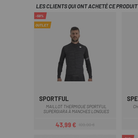
LES CLIENTS QUI ONT ACHETÉ CE PRODUI
-59%
OUTLET
SPORTFUL
SPE
Noir
Rouge
Vert Foncé
MAILLOT THERMIQUE SPORTFUL
CH
SUPERGIARA À MANCHES LONGUES
43,99 €
109,90 €
Prix
Prix habituel