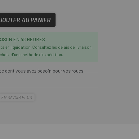
JOUTER AU PANIER
AISON EN 48 HEURES
s en liquidation. Consultez les délais de livraison
 choix d'une méthode d'expédition.
ce dont vous avez besoin pour vos roues
ape
(9m) Noir
vous permet de sceller la jante
EN SAVOIR PLUS
e ruban adhésif ou d'élastique, en effectuant
 seulement 5 à 6 grammes par roue. Il est
tant, durable et malléable pour mieux s'adapter