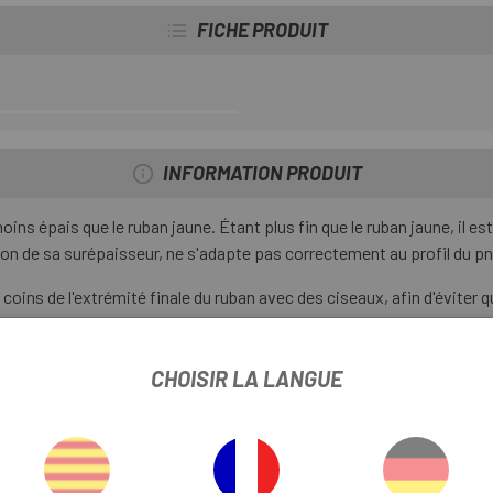
FICHE PRODUIT
INFORMATION PRODUIT
oins épais que le ruban jaune. Étant plus fin que le ruban jaune, il e
ison de sa surépaisseur, ne s'adapte pas correctement au profil du pn
s coins de l'extrémité finale du ruban avec des ciseaux, afin d'éviter
 de monter d'abord la roue avec une fine chambre de valve pendant qu
CHOISIR LA LANGUE
a chambre à air et montez la valve avec le pneu tubeless.