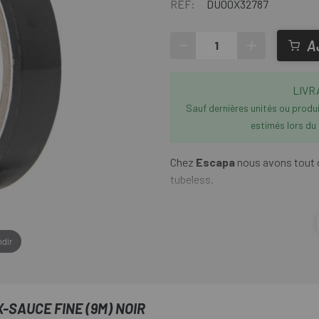
RÉF:
DU00X32787
-
+
A
LIVR
Sauf dernières unités ou produit
estimés lors du
Chez
Escapa
nous avons tout 
tubeless.
Le
X-Sauce Fine Tubeless T
sans utiliser aucun autre type d
dir
seulement 1 tour et en ajoutant
fabriqué dans un matériau résis
à la jante.
-SAUCE FINE (9M) NOIR