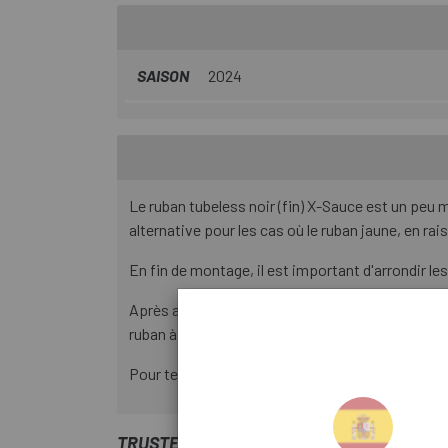
SAISON
2024
Le ruban tubeless noir (fin) X-Sauce est un peu m
alternative pour les cas où le ruban jaune, en ra
En fin de montage, il est important d'arrondir le
Après avoir collé le ruban, il est très important
ruban à la jante.
Pour terminer le processus de tubeling, retirez l
TRUSTED SHOPS REVIEWS