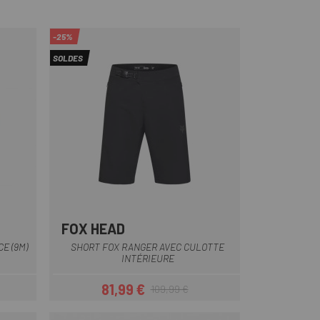
-25%
SOLDES
FOX HEAD
Bleu Foncé
Noir
Vert
Vert Foncé
Gris Foncé
+2
E (9M)
SHORT FOX RANGER AVEC CULOTTE
INTÉRIEURE
81,99 €
109,99 €
Prix
Prix habituel