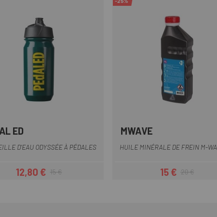
-25%
AL ED
MWAVE
Blanc
Bronze
Violet
Vert Foncé
Multi
ILLE D'EAU ODYSSÉE À PÉDALES
HUILE MINÉRALE DE FREIN M-WA
12,80 €
15 €
15 €
20 €
Prix
Prix habituel
Prix
Prix habituel