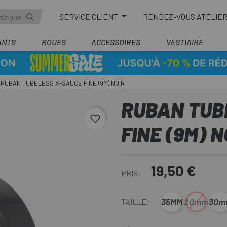
SERVICE CLIENT
RENDEZ-VOUS ATELIE
ANTS
ROUES
ACCESSOIRES
VESTIAIRE
RUBAN TUBELESS X-SAUCE FINE (9M) NOIR
RUBAN TUB
favorite_border
FINE (9M) N
19,50 €
PRIX:
35MM
20mm
30m
TAILLE: