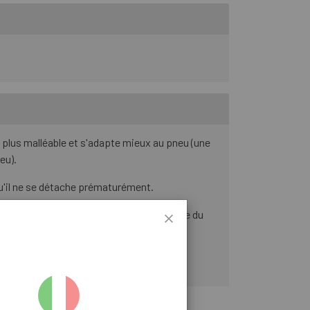
st plus malléable et s'adapte mieux au pneu (une
eu).
 qu'il ne se détache prématurément.
elques heures, afin d'optimiser l'adhérence du