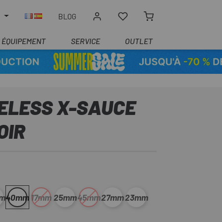
R
BLOG
ÉQUIPEMENT
SERVICE
OUTLET
ELESS X-SAUCE
OIR
m
40mm
17mm
25mm
45mm
27mm
23mm