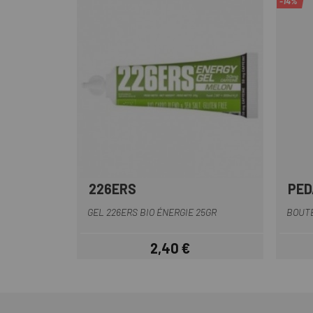
-14%
226ERS
PED
GEL 226ERS BIO ÉNERGIE 25GR
BOUTE
2,40 €
Prix