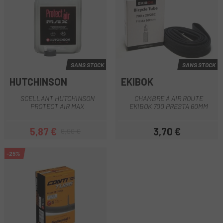
SANS STOCK
SANS STOCK
HUTCHINSON
EKIBOK
SCELLANT HUTCHINSON
CHAMBRE À AIR ROUTE
PROTECT AIR MAX
EKIBOK 700 PRESTA 60MM
5,87 €
3,70 €
6,90 €
Prix
Prix habituel
Prix
-25%