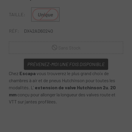
Unique
TAILLE:
RÉF:
DX42AD60240
Sans Stock
PRÉVENEZ-MOI UNE FOIS DISPONIBLE
Chez
Escapa
vous trouverez le plus grand choix de
chambres à air et de pneus Hutchinson pour toutes les
modalités. L'
extension de valve Hutchinson 2u. 20
mm
conçu pour allonger la longueur des valves route et
VTT sur jantes profilées.