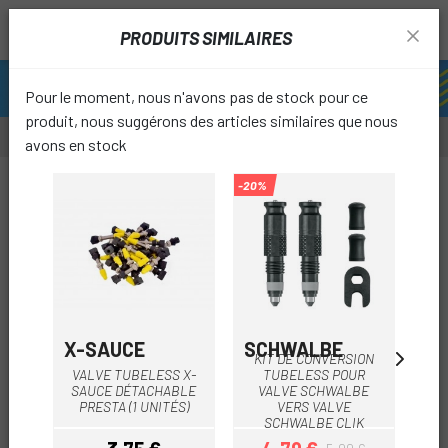
PRODUITS SIMILAIRES
Pour le moment, nous n'avons pas de stock pour ce
produit, nous suggérons des articles similaires que nous
avons en stock
-15%
-20%
favori
X-SAUCE
SCHWALBE
OC
KIT DE CONVERSION
VALVE TUBELESS X-
TUBELESS POUR
VA
SAUCE DÉTACHABLE
VALVE SCHWALBE
PRESTA (1 UNITÉS)
VERS VALVE
SCHWALBE CLIK