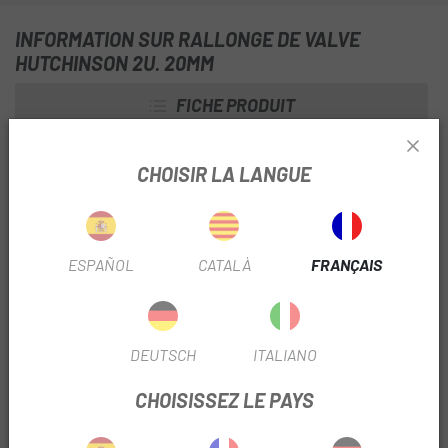
INFORMATION SUR RALLONGE DE VALVE
HUTCHINSON 2U. 20MM
FICHE PRODUIT
SAISON
2023
CHOISIR LA LANGUE
TYPE VALVE
Presta
ESPAÑOL
CATALÀ
FRANÇAIS
INFORMATION PRODUIT
Adaptez vos chambres à air aux pneus.
DEUTSCH
ITALIANO
Longueur 20mm
CHOISISSEZ LE PAYS
couleur noire