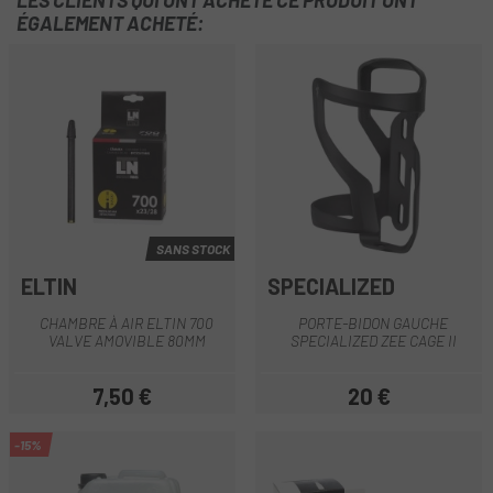
LES CLIENTS QUI ONT ACHETÉ CE PRODUIT ONT
ÉGALEMENT ACHETÉ:
SANS STOCK
ELTIN
SPECIALIZED
CHAMBRE À AIR ELTIN 700
PORTE-BIDON GAUCHE
VALVE AMOVIBLE 80MM
SPECIALIZED ZEE CAGE II
7,50 €
20 €
Prix
Prix
-15%