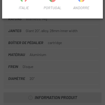
SAISON
2025
ITALIE
PORTUGAL
ANDORRE
RAYONS
stainless, 14g
JANTES
Giant 20", alloy, 28mm inner width
BOÎTIER DE PÉDALIER
cartridge
MATÉRIAU
Aluminium
FREIN
Disque
DIAMÈTRE
20"
INFORMATION PRODUIT