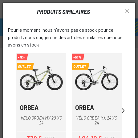
PRODUITS SIMILAIRES
Pour le moment, nous n'avons pas de stock pour ce
produit, nous suggérons des articles similaires que nous
avons en stock
-11%
-10%
-11%
OUTLET
OUTLET
OUTL
favori
ORBEA
ORBEA
O
VÉLO ORBEA MX 20 XC
VÉLO ORBEA MX 24 XC
VÉL
24
24