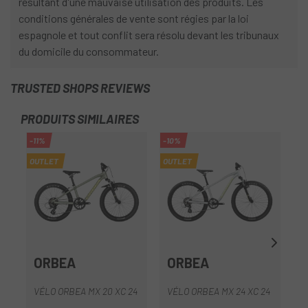
résultant d'une mauvaise utilisation des produits. Les
conditions générales de vente sont régies par la loi
espagnole et tout conflit sera résolu devant les tribunaux
du domicile du consommateur.
TRUSTED SHOPS REVIEWS
PRODUITS SIMILAIRES
-11%
-10%
-1
OUTLET
OUTLET
OU
ORBEA
ORBEA
VÉLO ORBEA MX 20 XC 24
VÉLO ORBEA MX 24 XC 24
V