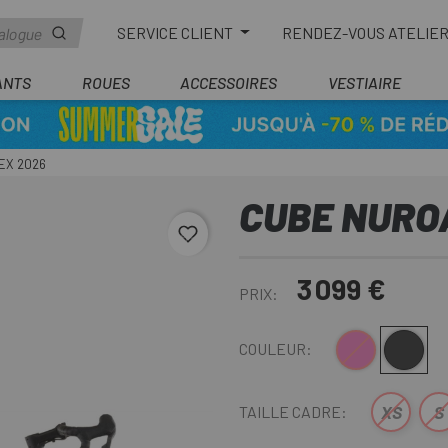
SERVICE CLIENT
RENDEZ-VOUS ATELIE
ANTS
ROUES
ACCESSOIRES
VESTIAIRE
EX 2026
CUBE NUROA
favorite_border
3 099 €
PRIX:
Rose
Gris Foncé
COULEUR:
XS
S
TAILLE CADRE: