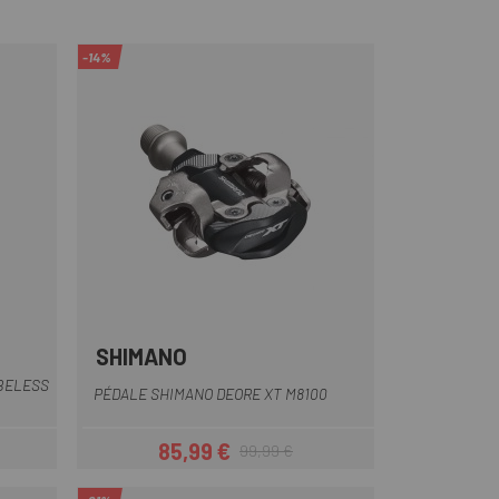
-14%
SHIMANO
UBELESS
PÉDALE SHIMANO DEORE XT M8100
85,99 €
99,99 €
Prix
Prix habituel