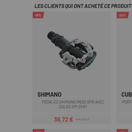
LES CLIENTS QUI ONT ACHETÉ CE PRODUI
-18%
-25%
SHIMANO
CUB
Noir
PÉDALES SHIMANO M520 SPD AVEC
PORT
CALES SM-SH51
36,72 €
44,99 €
Prix
Prix habituel