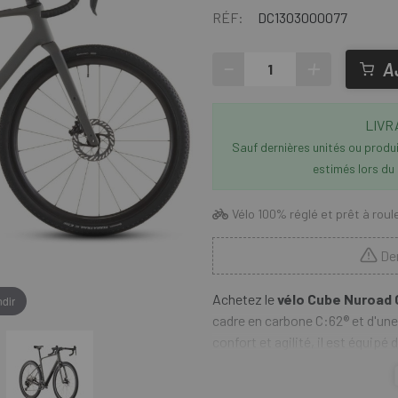
RÉF:
DC1303000077
-
+
A
LIVR
Sauf dernières unités ou produit
estimés lors du
Vélo 100% réglé et prêt à roul
Der
Achetez le
vélo Cube Nuroad 
dir
cadre en carbone C:62® et d'une
confort et agilité, il est équip
vitesses et d'un pédalier GRX. 
compatibles sont associés à de