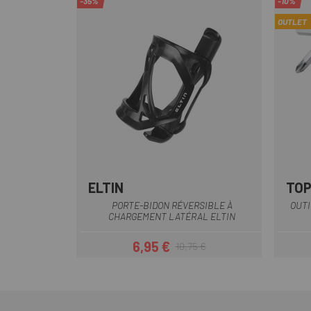
-35%
-10%
OUTLET
ELTIN
TO
Noir
PORTE-BIDON RÉVERSIBLE À
OUTI
CHARGEMENT LATÉRAL ELTIN
6,95 €
10,75 €
Prix
Prix habituel