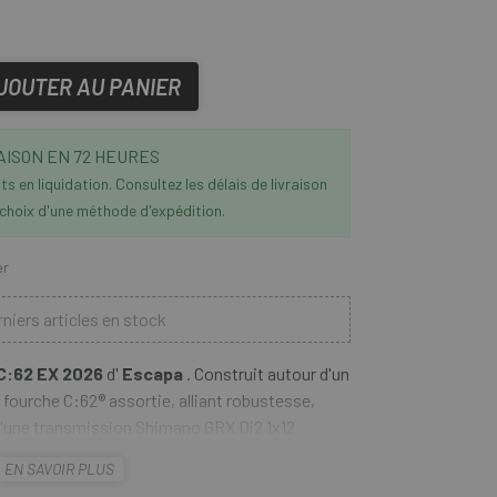
JOUTER AU PANIER
AISON EN 72 HEURES
s en liquidation. Consultez les délais de livraison
 choix d'une méthode d'expédition.
er
niers articles en stock
C:62 EX 2026
d'
Escapa
. Construit autour d'un
 fourche C:62® assortie, alliant robustesse,
é d'une transmission Shimano GRX Di2 1x12
Les freins à disque hydrauliques GRX
EN SAVOIR PLUS
s pneus Continental Terra Trail adhérents de 45