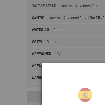
TIGE DE SELLE
Newmen Advanced, Carbon,
CINTRE
Newmen Advanced Gravel Bar 318, C
MATÉRIAU
Carbone
FREIN
Disque
Nº PIÑONES
12V
Nº PLATEAU
1
LARGEUR MOYEU
12x142