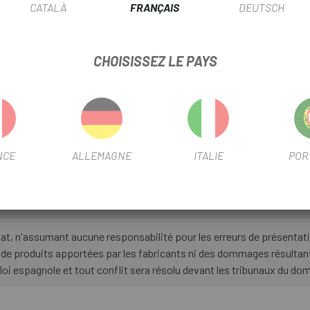
CATALÀ
FRANÇAIS
DEUTSCH
savons sur les cadres gravel en carbone et le propulse au niveau s
s intégré un collier de tige de selle et des câbles semi-intégrés p
nce et d'évolutivité. La fourche C:62® Carbon offre deux positions
iques ? C'est un cadre de taille moyenne avec seulement 1 150 g. Ro
CHOISISSEZ LE PAYS
loration gravel .
i léger. Doté d'un cadre en carbone C:62® élégant et pratique et de
ilité, performances robustes et polyvalence pour rouler et courir hor
NCE
ALLEMAGNE
ITALIE
POR
CLAUSE DE NON-RESPONSABILITÉ
hat, n'assumant aucune responsabilité pour les erreurs de présentat
 de produits apportées par les fabricants ni des dommages résultant
 loi espagnole et tout conflit sera résolu devant les tribunaux du d