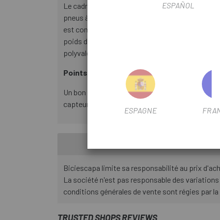
ESPAÑOL
Le cadre Nuroad C:62 reprend tout ce que nous 
pneus à 50 mm (45 mm avec garde-boue). Nous avon
est compatible UDH pour encore plus de polyvale
poids du cadre avec toutes ces innovations prat
polyvalence redéfinie pour une nouvelle ère d'exp
Points forts
Un bon vélo gravel doit être robuste, mais auss
capteur de puissance, le Nuroad C:62 EX allie ag
ESPAGNE
FRA
Biciescapa limite sa responsabilité au prix d'ac
La société n'est pas responsable des variations
conditions générales de vente sont régies par la
TRUSTED SHOPS REVIEWS