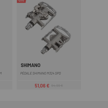
-21%
SHIMANO
M
PÉDALE SHIMANO M324 SPD
51,06 €
64,99 €
Prix
Prix habituel