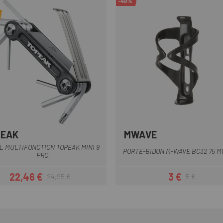
-40%
PEAK
MWAVE
Jaune
Noir
Noir
L MULTIFONCTION TOPEAK MINI 9
PORTE-BIDON M-WAVE BC32 75 M
PRO
22,46 €
3 €
24,95 €
5 €
Prix
Prix habituel
Prix
Prix habituel