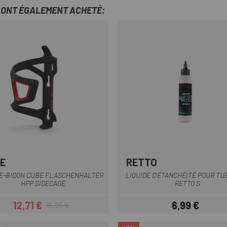
T ONT ÉGALEMENT ACHETÉ:
E
RETTO
Noir
Noir-Rouge
E-BIDON CUBE FLASCHENHALTER
LIQUIDE D'ÉTANCHÉITÉ POUR T
HPP SIDECAGE
RETTO S
12,71 €
6,99 €
16,95 €
Prix
Prix habituel
Prix