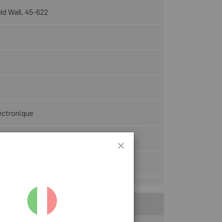
eld Wall, 45-622
ectronique