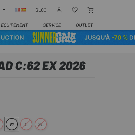
R
BLOG
ÉQUIPEMENT
SERVICE
OUTLET
D C:62 EX 2026
M
L
XL