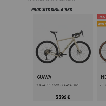
PRODUITS SIMILAIRES
-25%
OUTL
GUAVA
M
Blanc-Vert
GUAVA SPOT GRX ESCAPA 2026
VÉL
3 399 €
Prix