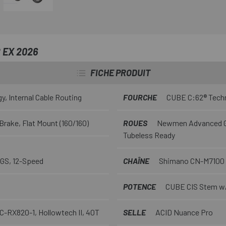
mm sur las Newmen Advanced G.
 EX 2026
FICHE PRODUIT
, Internal Cable Routing
FOURCHE
CUBE C:62® Technol
rake, Flat Mount (160/160)
ROUES
Newmen Advanced G.
Tubeless Ready
GS, 12-Speed
CHAÎNE
Shimano CN-M7100
POTENCE
CUBE CIS Stem w/ 
-RX820-1, Hollowtech II, 40T
SELLE
ACID Nuance Pro