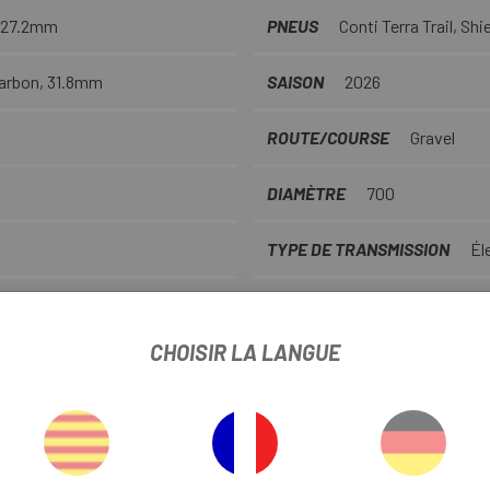
 27.2mm
PNEUS
Conti Terra Trail, Shi
arbon, 31.8mm
SAISON
2026
ROUTE/COURSE
Gravel
DIAMÈTRE
700
TYPE DE TRANSMISSION
Él
TIGE TÉLÉSCOPIQUE
No
CHOISIR LA LANGUE
DIÁMETRO DISCO
160mm
INFORMATION PRODUIT