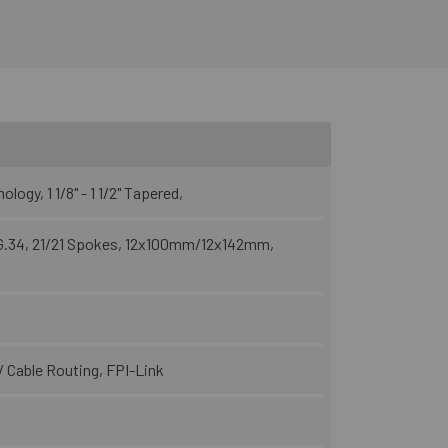
34 pour un control total.
ogy, 1 1/8" - 1 1/2" Tapered,
34, 21/21 Spokes, 12x100mm/12x142mm,
Cable Routing, FPI-Link