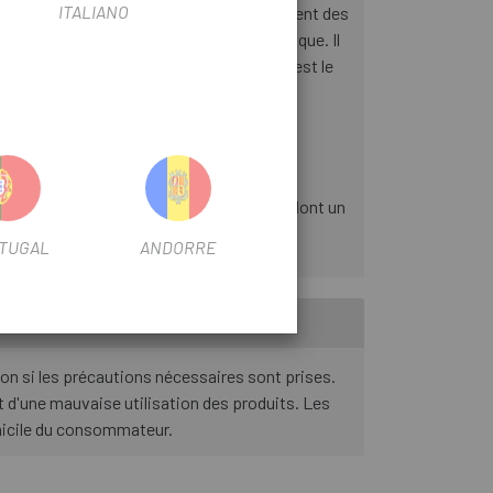
ITALIANO
upérieur. Nous avons augmenté le dégagement des
our compléter son look élégant et organique. Il
 de montage pour porte-bagages. Et quel est le
buste et pourtant extrêmement léger. La
 composants soigneusement sélectionnés, dont un
s des sentiers battus.
TUGAL
ANDORRE
ion si les précautions nécessaires sont prises.
 d'une mauvaise utilisation des produits. Les
omicile du consommateur.