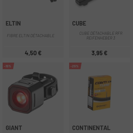
ELTIN
CUBE
CUBE DÉTACHABLE RFR
FIBRE ELTIN DÉTACHABLE
REIFENHEBER 3
4,50 €
3,95 €
Prix
Prix
-15%
-25%
GIANT
CONTINENTAL