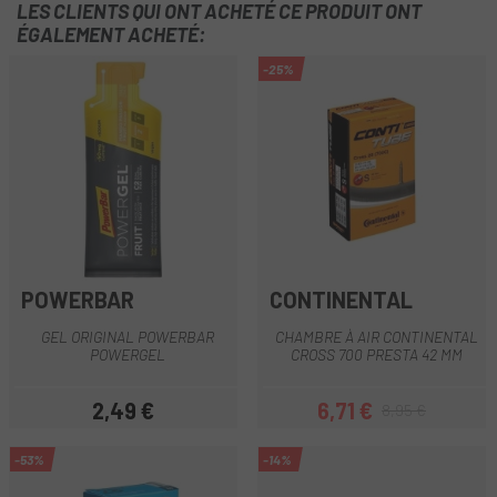
LES CLIENTS QUI ONT ACHETÉ CE PRODUIT ONT
ÉGALEMENT ACHETÉ:
-25%
POWERBAR
CONTINENTAL
GEL ORIGINAL POWERBAR
CHAMBRE À AIR CONTINENTAL
POWERGEL
CROSS 700 PRESTA 42 MM
2,49 €
6,71 €
8,95 €
Prix
Prix
Prix habituel
-53%
-14%