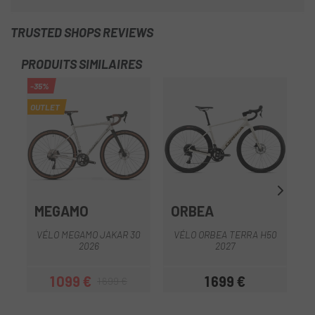
TRUSTED SHOPS REVIEWS
PRODUITS SIMILAIRES
-35%
OUTLET
MEGAMO
ORBEA
VÉLO MEGAMO JAKAR 30
VÉLO ORBEA TERRA H50
V
2026
2027
1 099 €
1 699 €
1 699 €
Prix
Prix habituel
Prix