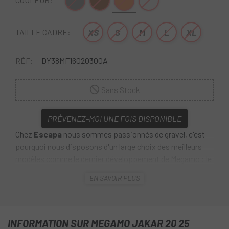
Gris
Marron
Orange
Argent
XS
S
M
L
XL
TAILLE CADRE:
RÉF:
DY38MF16020300A
Sans Stock
PRÉVENEZ-MOI UNE FOIS DISPONIBLE
Chez
Escapa
nous sommes passionnés de gravel, c'est
pourquoi nous disposons d'un large choix des meilleurs
modèles comme le dernier développement de Megamo : le
Jakar 20 25
.
EN SAVOIR PLUS
Si vous recherchez un vélo idéal pour voyager, polyvalent
et qui vous apporte du confort sur vos trajets, le Jakar 20
est fait pour vous. Parfait pour aller au travail, emprunter
INFORMATION SUR MEGAMO JAKAR 20 25
des itinéraires rapides ou même se déplacer en ville, mais