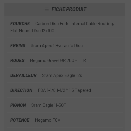
en plus de tout cela, c'est l'outil parfait pour vivre de
FICHE PRODUIT
grandes aventures.
FOURCHE
Carbon Disc Fork, Internal Cable Routing,
Flat Mount Disc 12x100
FREINS
Sram Apex 1 Hydraulic Disc
ROUES
Megamo Gravel GR 700 - TLR
DÉRAILLEUR
Sram Apex Eagle 12s
DIRECTION
FSA 1-1/8 1-1/2 * 1.5 Tapered
PIGNON
Sram Eagle 11-50T
POTENCE
Megamo FOV