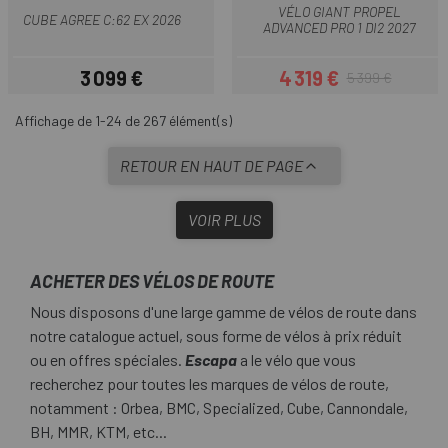
VÉLO GIANT PROPEL
CUBE AGREE C:62 EX 2026
ADVANCED PRO 1 DI2 2027
3 099 €
4 319 €
5 399 €
Prix
Prix
Prix habituel
Affichage de 1-24 de 267 élément(s)
RETOUR EN HAUT DE PAGE
VOIR PLUS
ACHETER DES VÉLOS DE ROUTE
Nous disposons d'une large gamme de vélos de route dans
notre catalogue actuel, sous forme de vélos à prix réduit
ou en offres spéciales.
Escapa
a le vélo que vous
recherchez pour toutes les marques de vélos de route,
notamment : Orbea, BMC, Specialized, Cube, Cannondale,
BH, MMR, KTM, etc...