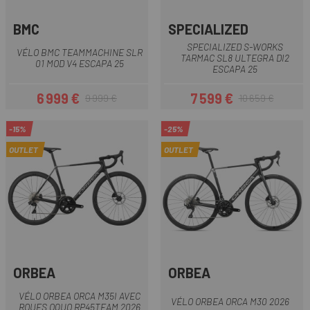
BMC
SPECIALIZED
SPECIALIZED S-WORKS
VÉLO BMC TEAMMACHINE SLR
TARMAC SL8 ULTEGRA DI2
01 MOD V4 ESCAPA 25
ESCAPA 25
6 999 €
7 599 €
9 999 €
10 659 €
Prix
Prix habituel
Prix
Prix habituel
-15%
-25%
OUTLET
OUTLET
ORBEA
ORBEA
VÉLO ORBEA ORCA M35I AVEC
VÉLO ORBEA ORCA M30 2026
ROUES OQUO RP45TEAM 2026