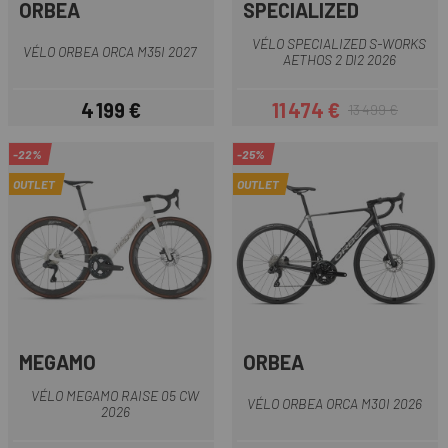
ORBEA
SPECIALIZED
VÉLO SPECIALIZED S-WORKS
VÉLO ORBEA ORCA M35I 2027
AETHOS 2 DI2 2026
4 199 €
11 474 €
13 499 €
Prix
Prix
Prix habituel
-22%
-25%
OUTLET
OUTLET
MEGAMO
ORBEA
VÉLO MEGAMO RAISE 05 CW
VÉLO ORBEA ORCA M30I 2026
2026