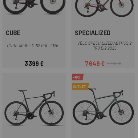
CUBE
SPECIALIZED
VÉLO SPECIALIZED AETHOS 2
CUBE AGREE C:62 PRO 2026
PRO DI2 2026
3 399 €
7 649 €
8 499 €
Prix
Prix
Prix habituel
-15%
OUTLET