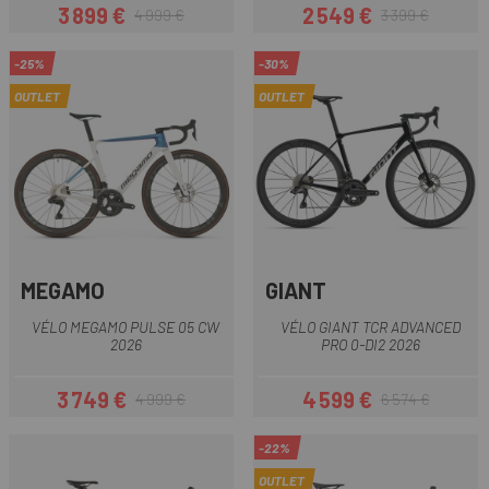
3 899 €
2 549 €
4 999 €
3 399 €
Prix
Prix habituel
Prix
Prix habituel
-25%
-30%
OUTLET
OUTLET
MEGAMO
GIANT
VÉLO MEGAMO PULSE 05 CW
VÉLO GIANT TCR ADVANCED
2026
PRO 0-DI2 2026
3 749 €
4 599 €
4 999 €
6 574 €
Prix
Prix habituel
Prix
Prix habituel
-22%
OUTLET