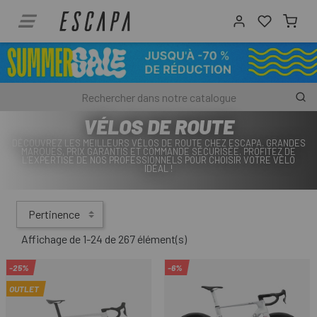
VÉLOS DE ROUTE
DÉCOUVREZ LES MEILLEURS VÉLOS DE ROUTE CHEZ ESCAPA. GRANDES
MARQUES, PRIX GARANTIS ET COMMANDE SÉCURISÉE. PROFITEZ DE
L’EXPERTISE DE NOS PROFESSIONNELS POUR CHOISIR VOTRE VÉLO
IDÉAL !
Pertinence
Affichage de 1-24 de 267 élément(s)
-25%
-6%
OUTLET