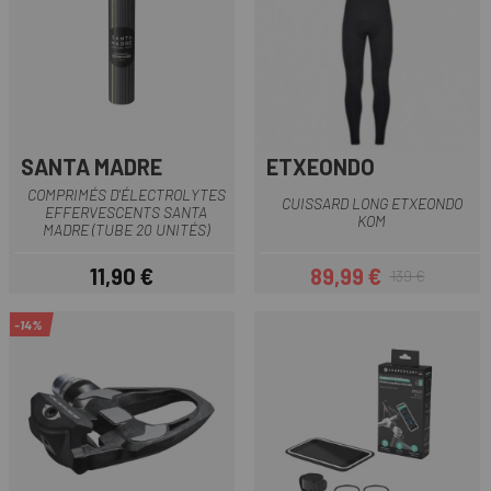
SANTA MADRE
ETXEONDO
COMPRIMÉS D'ÉLECTROLYTES
CUISSARD LONG ETXEONDO
EFFERVESCENTS SANTA
KOM
MADRE (TUBE 20 UNITÉS)
11,90 €
89,99 €
139 €
Prix
Prix
Prix habituel
-14%