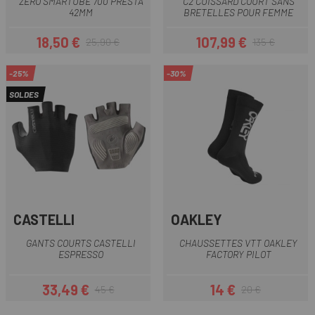
ZERO SMARTUBE 700 PRESTA
C2 CUISSARD COURT SANS
42MM
BRETELLES POUR FEMME
18,50 €
107,99 €
25,90 €
135 €
Prix
Prix habituel
Prix
Prix habituel
-25%
-30%
SOLDES
CASTELLI
OAKLEY
GANTS COURTS CASTELLI
CHAUSSETTES VTT OAKLEY
ESPRESSO
FACTORY PILOT
33,49 €
14 €
45 €
20 €
Prix
Prix habituel
Prix
Prix habituel