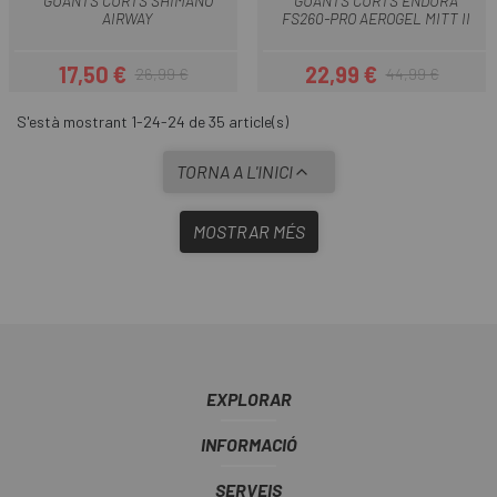
GUANTS CURTS SHIMANO
GUANTS CURTS ENDURA
AIRWAY
FS260-PRO AEROGEL MITT II
17,50 €
22,99 €
26,99 €
44,99 €
Preu
Preu regular
Preu
Preu regular
S'està mostrant 1-24-24 de 35 article(s)
TORNA A L'INICI
MOSTRAR MÉS
EXPLORAR
INFORMACIÓ
SERVEIS