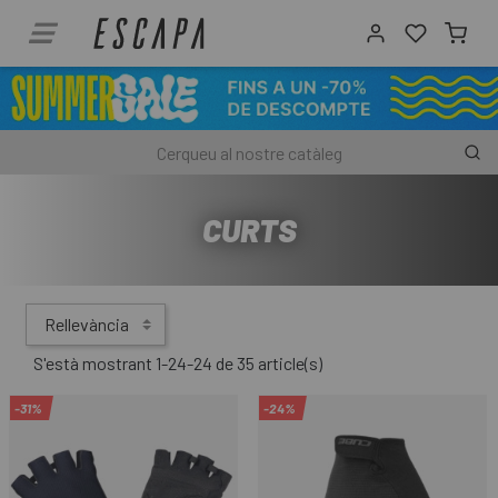
CURTS
Rellevància
S'està mostrant 1-24-24 de 35 article(s)
-31%
-24%